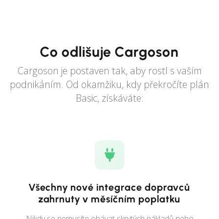
Co odlišuje Cargoson
Cargoson je postaven tak, aby rostl s vaším
podnikáním. Od okamžiku, kdy překročíte plán
Basic, získáváte:
Všechny nové integrace dopravců
zahrnuty v měsíčním poplatku
Nikdy se nemusíte obávat skrytých nákladů nebo