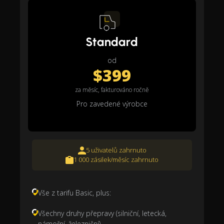
Standard
od
$399
za měsíc, fakturováno ročně
Pro zavedené výrobce
5 uživatelů zahrnuto
1 000 zásilek/měsíc zahrnuto
Vše z tarifu Basic, plus:
Všechny druhy přepravy (silniční, letecká,
námořní, železniční)