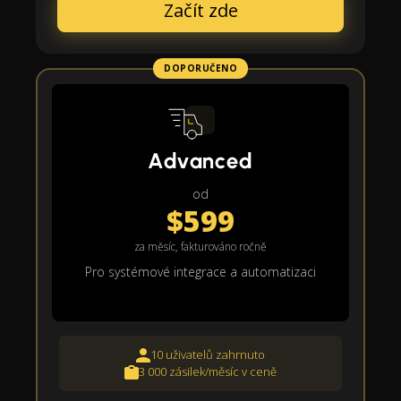
Začít zde
DOPORUČENO
Advanced
od
$599
za měsíc, fakturováno ročně
Pro systémové integrace a automatizaci
10 uživatelů zahrnuto
3 000 zásilek/měsíc v ceně