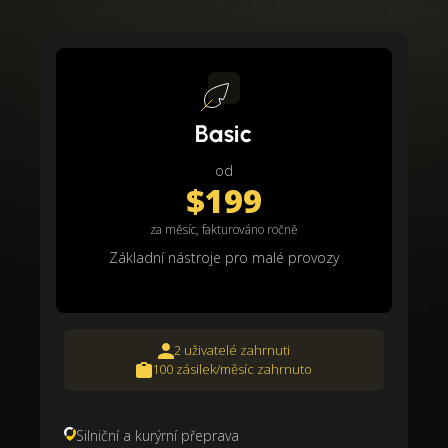
Basic
od
$199
za měsíc, fakturováno ročně
Základní nástroje pro malé provozy
2 uživatelé zahrnuti
100 zásilek/měsíc zahrnuto
Silniční a kurýrní přeprava