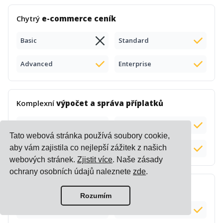
Chytrý
e-commerce ceník
Basic
Standard
Advanced
Enterprise
Komplexní
výpočet a správa příplatků
Basic
Standard
Tato webová stránka používá soubory cookie,
aby vám zajistila co nejlepší zážitek z našich
Advanced
Enterprise
webových stránek.
Zjistit více
. Naše zásady
ochrany osobních údajů naleznete
zde
.
Výpočet
dodací lhůty
Rozumím
Basic
Standard
Doplněk (+$50)