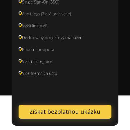
Single Sign-On (SSO)
Audit logy (7letá archivace)
Vyšší limity API
Dedikovaný projektový manažer
Prioritní podpora
Vlastní integrace
Více firemních účtů
Získat bezplatnou ukázku