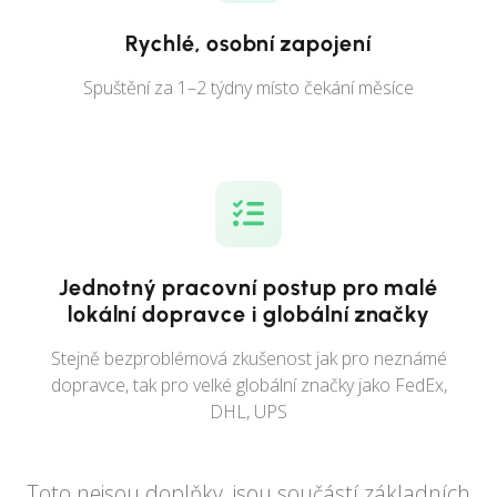
Rychlé, osobní zapojení
Spuštění za 1–2 týdny místo čekání měsíce
Jednotný pracovní postup pro malé
lokální dopravce i globální značky
Stejně bezproblémová zkušenost jak pro neznámé
dopravce, tak pro velké globální značky jako FedEx,
DHL, UPS
Toto nejsou doplňky, jsou součástí základních