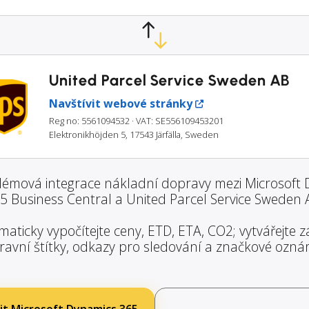
United Parcel Service Sweden AB
Navštívit webové stránky
Reg no: 5561094532
· VAT: SE556109453201
Elektronikhöjden 5, 17543 Järfälla, Sweden
émová integrace nákladní dopravy mezi Microsoft
5 Business Central a United Parcel Service Sweden 
aticky vypočítejte ceny, ETD, ETA, CO2; vytvářejte zá
ravní štítky, odkazy pro sledování a značkové ozná