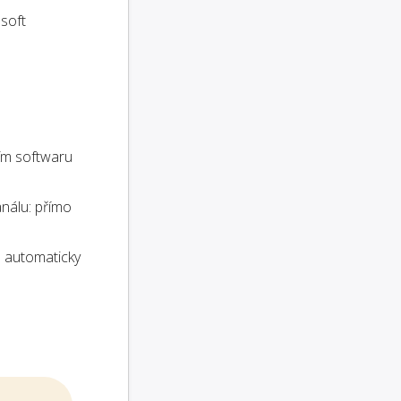
osoft
ím softwaru
análu: přímo
 automaticky