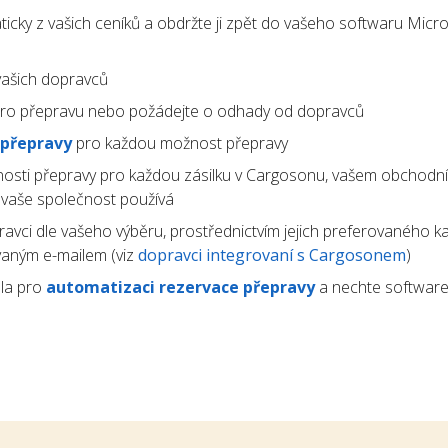
icky z vašich ceníků a obdržte ji zpět do vašeho softwaru Micr
ašich dopravců
ro přepravu nebo požádejte o odhady od dopravců
 přepravy
pro každou možnost přepravy
osti přepravy pro každou zásilku v Cargosonu, vašem obchodn
ý vaše společnost používá
avci dle vašeho výběru, prostřednictvím jejich preferovaného k
vaným e-mailem (viz
dopravci integrovaní s Cargosonem
)
la pro
automatizaci rezervace přepravy
a nechte software