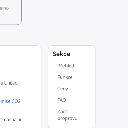
demo
Sekce
Přehled
Funkce
 a United
Ceny
FAQ
emise CO2
Začít
přepravu
te manuální