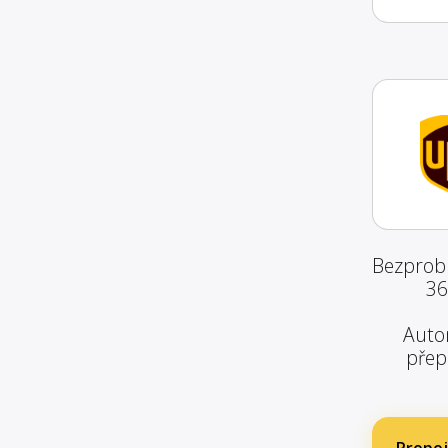
Bezprobl
36
Autom
přep