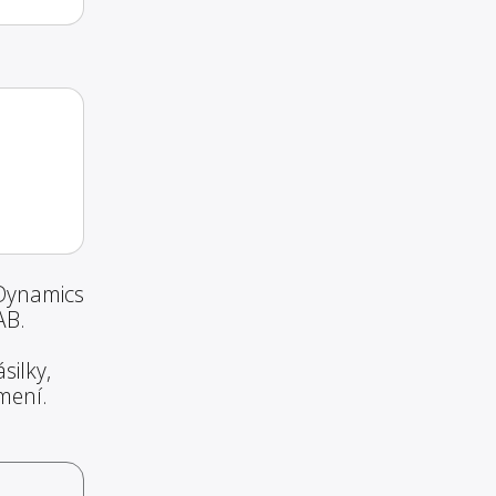
 Dynamics
AB.
silky,
mení.