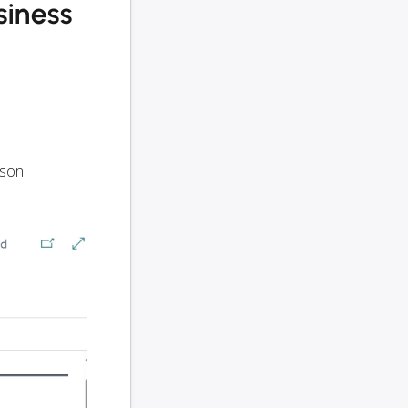
siness
oson.