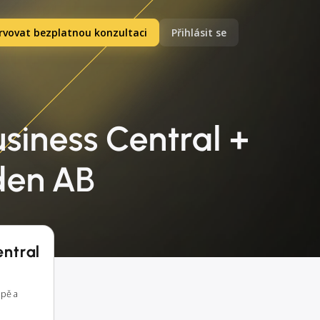
rvovat bezplatnou konzultaci
Přihlásit se
siness Central +
den AB
entral
opě a