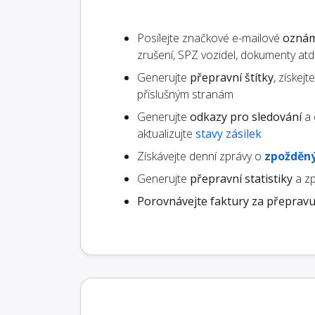
Posílejte značkové e-mailové
oznám
zrušení, SPZ vozidel, dokumenty atd.
Generujte
přepravní štítky
, získej
příslušným stranám
Generujte
odkazy pro sledování
a 
aktualizujte
stavy zásilek
Získávejte denní zprávy o
zpožděný
Generujte
přepravní statistiky
a zp
Porovnávejte faktury za přeprav