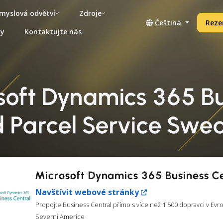
myslová odvětví
Zdroje
Čeština
Reze
ny
Kontaktujte nás
soft Dynamics 365 Bu
d Parcel Service Swe
Microsoft Dynamics 365 Business C
Navštívit webové stránky
Propojte Business Central přímo s více než 1 500 dopravci v Evr
Severní Americe