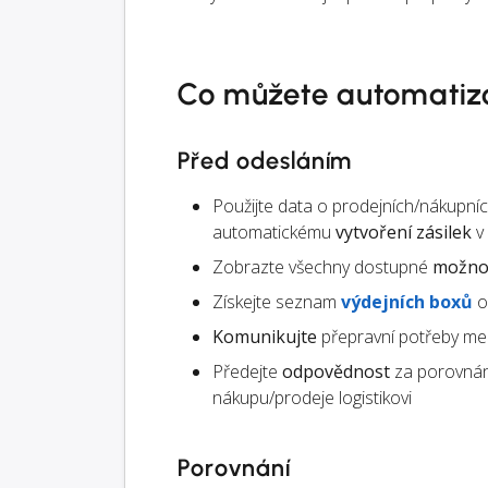
Co můžete automatiz
Před odesláním
Použijte data o prodejních/nákupní
automatickému
vytvoření zásilek
v
Zobrazte všechny dostupné
možnos
Získejte seznam
výdejních boxů
o
Komunikujte
přepravní potřeby mez
Předejte
odpovědnost
za porovnán
nákupu/prodeje logistikovi
Porovnání