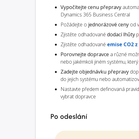
Vypočítejte cenu přepravy
automat
Dynamics 365 Business Central
Požádejte o
jednorázové ceny
od v
Zjistěte odhadované
dodací lhůty
p
Zjistěte odhadované
emise CO2 z
Porovnejte dopravce
a různé možn
nebo jakémkoli jiném systému, kter
Zadejte objednávku přepravy
dopr
do jejich systému nebo automatizo
Nastavte předem definovaná pravid
vybrat dopravce
Po odeslání