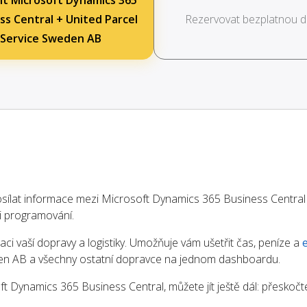
it Microsoft Dynamics 365
ss Central + United Parcel
Rezervovat bezplatnou 
Service Sweden AB
ílat informace mezi Microsoft Dynamics 365 Business Central
i programování.
aci vaší dopravy a logistiky. Umožňuje vám ušetřit čas, peníze a
den AB a všechny ostatní dopravce na jednom dashboardu.
 Dynamics 365 Business Central, můžete jít ještě dál: přeskoč