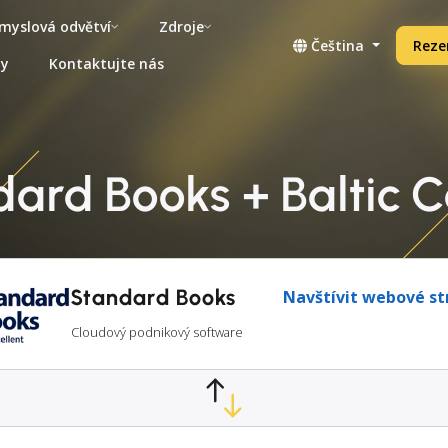
myslová odvětví
Zdroje
Čeština
Reze
ny
Kontaktujte nás
dard Books + Baltic C
Standard Books
Navštívit webové st
Cloudový podnikový software