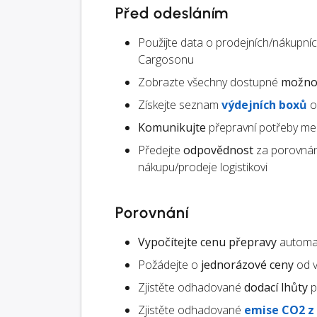
Před odesláním
Použijte data o prodejních/nákupn
Cargosonu
Zobrazte všechny dostupné
možnos
Získejte seznam
výdejních boxů
o
Komunikujte
přepravní potřeby mez
Předejte
odpovědnost
za porovnán
nákupu/prodeje logistikovi
Porovnání
Vypočítejte cenu přepravy
automat
Požádejte o
jednorázové ceny
od v
Zjistěte odhadované
dodací lhůty
p
Zjistěte odhadované
emise CO2 z