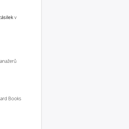
zásilek
v
anažerů
ndard Books