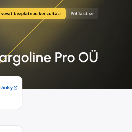
rvovat bezplatnou konzultaci
Přihlásit se
argoline Pro OÜ
ránky