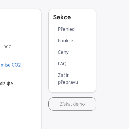
Sekce
Přehled
Funkce
 - bez
Ceny
FAQ
emise CO2
Začít
přepravu
tizujte
Získat demo