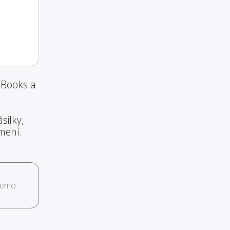
 Books a
silky,
mení.
demo