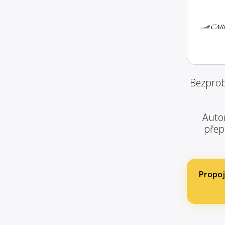
Bezprob
Autom
přep
Propoj