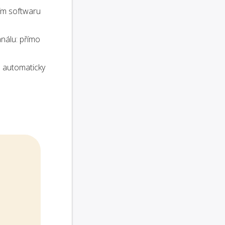
ím softwaru
análu: přímo
 automaticky