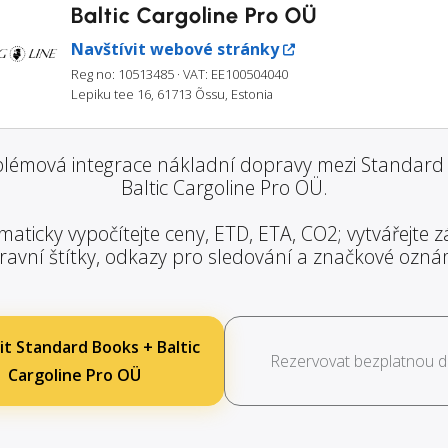
Baltic Cargoline Pro OÜ
Navštívit webové stránky
Reg no: 10513485
· VAT: EE100504040
Lepiku tee 16, 61713 Õssu, Estonia
lémová integrace nákladní dopravy mezi Standard
Baltic Cargoline Pro OÜ.
aticky vypočítejte ceny, ETD, ETA, CO2; vytvářejte zá
ravní štítky, odkazy pro sledování a značkové ozná
it Standard Books + Baltic
Rezervovat bezplatnou 
Cargoline Pro OÜ