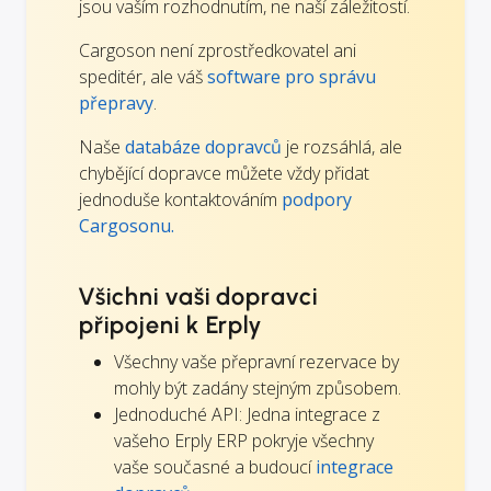
jsou vaším rozhodnutím, ne naší záležitostí.
Cargoson není zprostředkovatel ani
speditér, ale váš
software pro správu
přepravy
.
Naše
databáze dopravců
je rozsáhlá, ale
chybějící dopravce můžete vždy přidat
jednoduše kontaktováním
podpory
Cargosonu.
Všichni vaši dopravci
připojeni k Erply
Všechny vaše přepravní rezervace by
mohly být zadány stejným způsobem.
Jednoduché API: Jedna integrace z
vašeho Erply ERP pokryje všechny
vaše současné a budoucí
integrace