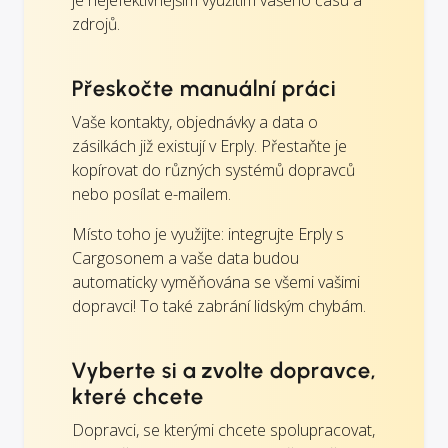
je nejefektivnějším využitím vašeho času a
zdrojů.
Přeskočte manuální práci
Vaše kontakty, objednávky a data o
zásilkách již existují v Erply. Přestaňte je
kopírovat do různých systémů dopravců
nebo posílat e-mailem.
Místo toho je využijte: integrujte Erply s
Cargosonem a vaše data budou
automaticky vyměňována se všemi vašimi
dopravci! To také zabrání lidským chybám.
Vyberte si a zvolte dopravce,
které chcete
Dopravci, se kterými chcete spolupracovat,