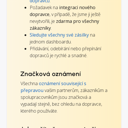
dopravců
.
Požadavek na
integraci nového
dopravce
, v případě, že jsme ji ještě
nevytvořili, je
zdarma pro všechny
zákazníky
.
Sledujte všechny své zásilky
na
jednom dashboardu.
Přidávání, odebírání nebo přepínání
dopravců je rychlé a snadné.
Značková oznámení
Všechna
oznámení související s
přepravou
vašim partnerům, zákazníkům a
spolupracovníkům jsou značková a
vypadají stejně, bez ohledu na dopravce,
kterého používáte.