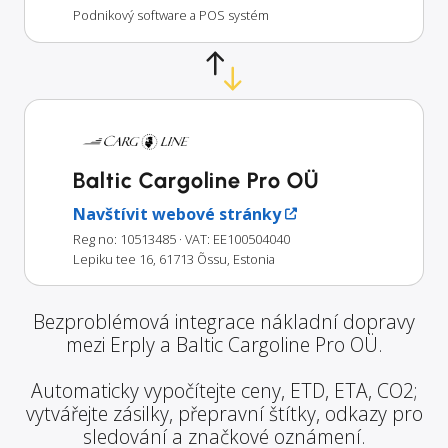
Podnikový software a POS systém
Baltic Cargoline Pro OÜ
Navštívit webové stránky
Reg no: 10513485
· VAT: EE100504040
Lepiku tee 16, 61713 Õssu, Estonia
Bezproblémová integrace nákladní dopravy
mezi Erply a Baltic Cargoline Pro OÜ.
Automaticky vypočítejte ceny, ETD, ETA, CO2;
vytvářejte zásilky, přepravní štítky, odkazy pro
sledování a značkové oznámení.