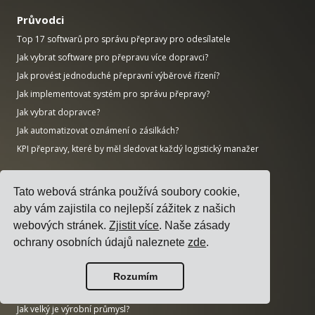
Průvodci
Top 17 softwarů pro správu přepravy pro odesílatele
Jak vybrat software pro přepravu více dopravci?
Jak provést jednoduché přepravní výběrové řízení?
Jak implementovat systém pro správu přepravy?
Jak vybrat dopravce?
Jak automatizovat oznámení o zásilkách?
KPI přepravy, které by měl sledovat každý logistický manažer
Výzkum
Tato webová stránka používá soubory cookie,
Jak velký je trh s umělou inteligencí?
aby vám zajistila co nejlepší zážitek z našich
Kolik CO2 produkuje dopravní sektor?
webových stránek.
Zjistit více
. Naše zásady
Jak velký je logistický trh?
ochrany osobních údajů naleznete
zde
.
Jak velký je trh s podnikovým softwarem?
Kolik pracovních míst ve výrobě je v USA neobsazeno?
Rozumím
Jak velký je trh s ERP?
Jak velký je výrobní průmysl?