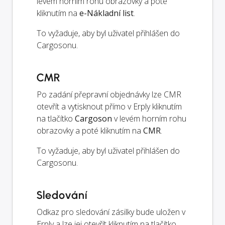
levém horním rohu obrazovky a poté
kliknutím na
e-Nákladní list
.
To vyžaduje, aby byl uživatel přihlášen do
Cargosonu.
CMR
Po zadání přepravní objednávky lze CMR
otevřít a vytisknout přímo v Erply kliknutím
na tlačítko
Cargoson
v levém horním rohu
obrazovky a poté kliknutím na
CMR
.
To vyžaduje, aby byl uživatel přihlášen do
Cargosonu.
Sledování
Odkaz pro sledování zásilky bude uložen v
Erply a lze jej otevřít kliknutím na tlačítko