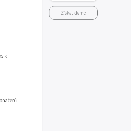
Získat demo
ns k
anažerů