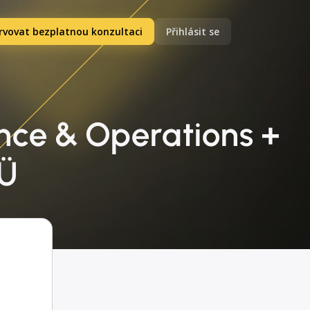
rvovat bezplatnou konzultaci
Přihlásit se
nce & Operations +
OÜ