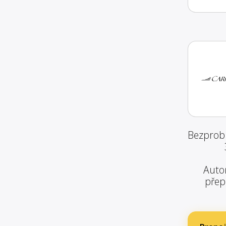
Bezprobl
Autom
přep