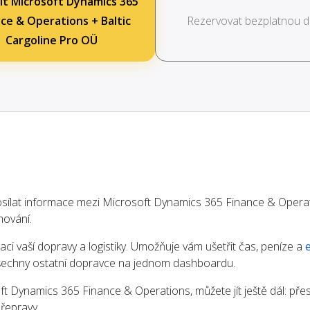
it Microsoft Dynamics 365
ce & Operations + Baltic
Rezervovat bezplatnou 
Cargoline Pro OÜ
ílat informace mezi Microsoft Dynamics 365 Finance & Operati
mování.
aci vaší dopravy a logistiky. Umožňuje vám ušetřit čas, peníze a
 všechny ostatní dopravce na jednom dashboardu.
 Dynamics 365 Finance & Operations, můžete jít ještě dál: pře
řepravy.