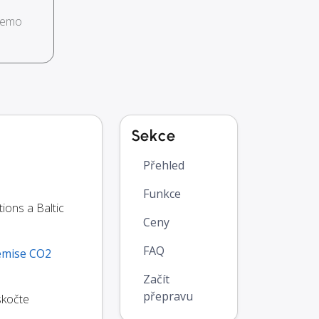
demo
Sekce
Přehled
Funkce
ons a Baltic
Ceny
FAQ
emise CO2
Začít
přepravu
skočte