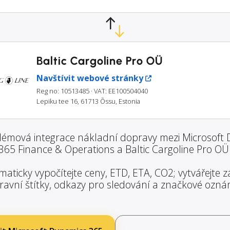
Baltic Cargoline Pro OÜ
Navštívit webové stránky
Reg no: 10513485
· VAT: EE100504040
Lepiku tee 16, 61713 Õssu, Estonia
émová integrace nákladní dopravy mezi Microsoft
365 Finance & Operations a Baltic Cargoline Pro OÜ
aticky vypočítejte ceny, ETD, ETA, CO2; vytvářejte zá
ravní štítky, odkazy pro sledování a značkové ozná