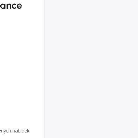
nance
ených nabídek