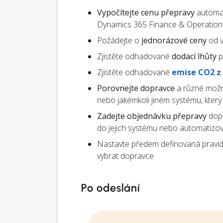
Vypočítejte cenu přepravy
automat
Dynamics 365 Finance & Operation
Požádejte o
jednorázové ceny
od v
Zjistěte odhadované
dodací lhůty
p
Zjistěte odhadované
emise CO2 z
Porovnejte dopravce
a různé možn
nebo jakémkoli jiném systému, kter
Zadejte objednávku přepravy
dopr
do jejich systému nebo automatizo
Nastavte předem definovaná pravid
vybrat dopravce
Po odeslání