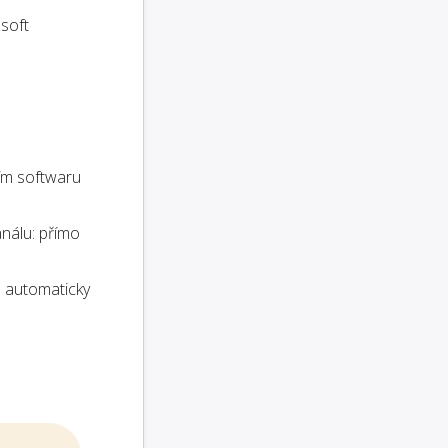
osoft
ím softwaru
análu: přímo
 automaticky