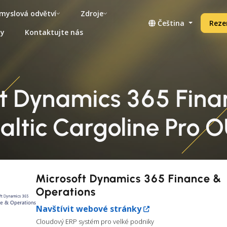
myslová odvětví
Zdroje
Čeština
Reze
ny
Kontaktujte nás
ft Dynamics 365 Fina
altic Cargoline Pro 
Microsoft Dynamics 365 Finance &
Operations
Navštívit webové stránky
Cloudový ERP systém pro velké podniky