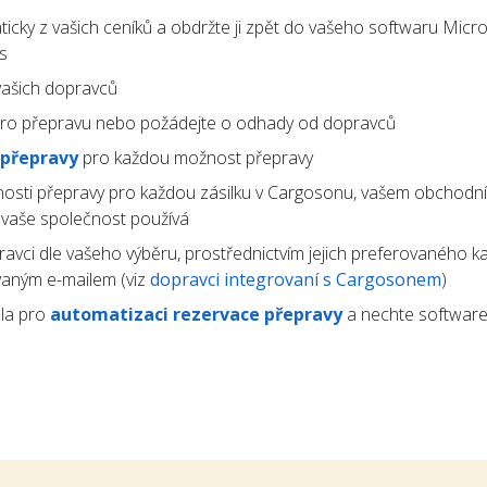
icky z vašich ceníků a obdržte ji zpět do vašeho softwaru Micr
s
ašich dopravců
ro přepravu nebo požádejte o odhady od dopravců
 přepravy
pro každou možnost přepravy
osti přepravy pro každou zásilku v Cargosonu, vašem obchodn
ý vaše společnost používá
avci dle vašeho výběru, prostřednictvím jejich preferovaného k
vaným e-mailem (viz
dopravci integrovaní s Cargosonem
)
la pro
automatizaci rezervace přepravy
a nechte software