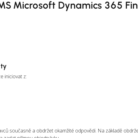
MS Microsoft Dynamics 365 Fi
ůty
 iniciovat z:
avců současně a obdržet okamžité odpovědi. Na základě obdrž