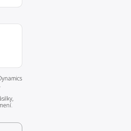
 Dynamics
.
silky,
mení.