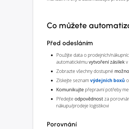
Co můžete automatiz
Před odesláním
Použijte data o prodejních/nákupn
automatickému
vytvoření zásilek
v
Zobrazte všechny dostupné
možnos
Získejte seznam
výdejních boxů
o
Komunikujte
přepravní potřeby mez
Předejte
odpovědnost
za porovnán
nákupu/prodeje logistikovi
Porovnání