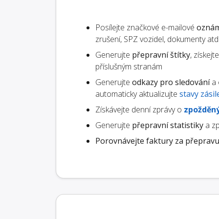
Posílejte značkové e-mailové
oznám
zrušení, SPZ vozidel, dokumenty atd.
Generujte
přepravní štítky
, získej
příslušným stranám
Generujte
odkazy pro sledování
a 
automaticky aktualizujte
stavy zásil
Získávejte denní zprávy o
zpožděný
Generujte
přepravní statistiky
a zp
Porovnávejte faktury za přeprav