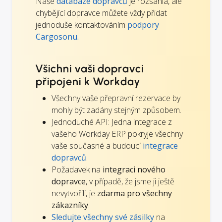
Naše
databáze dopravců
je rozsáhlá, ale
chybějící dopravce můžete vždy přidat
jednoduše kontaktováním
podpory
Cargosonu.
Všichni vaši dopravci
připojeni k Workday
Všechny vaše přepravní rezervace by
mohly být zadány stejným způsobem.
Jednoduché API: Jedna integrace z
vašeho Workday ERP pokryje všechny
vaše současné a budoucí
integrace
dopravců
.
Požadavek na
integraci nového
dopravce
, v případě, že jsme ji ještě
nevytvořili, je
zdarma pro všechny
zákazníky
.
Sledujte všechny své zásilky
na