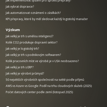
Jak implementovat systém pro správu přepravy?
Jak vybrat dopravce?
Jak automatizovat oznámení o zásilkách?
KPI přepravy, které by měl sledovat každý logistický manažer
Výzkum
Jak velký je trh s umělou inteligencí?
Kolik CO2 produkuje dopravní sektor?
Jak velký je logistický trh?
Jak velký je trh s podnikovým softwarem?
Kolik pracovních míst ve výrobě je v USA neobsazeno?
Jak velký je trh s ERP?
Jak velký je výrobní průmysl?
50 největších výrobních společností na světě podle příjmů
AWS vs Azure vs Google: Podíl na trhu cloudových služeb (2025)
Počet datových center podle zemí (listopad 2025)