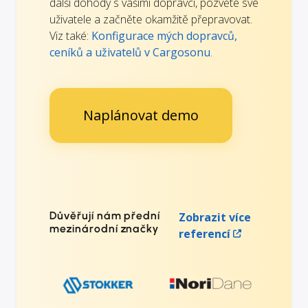
další dohody s vašimi dopravci, pozvěte své
uživatele a začněte okamžitě přepravovat.
Viz také:
Konfigurace mých dopravců,
ceníků a uživatelů v Cargosonu
.
Naplánovat demo
Důvěřují nám přední
Zobrazit více
mezinárodní značky
referencí