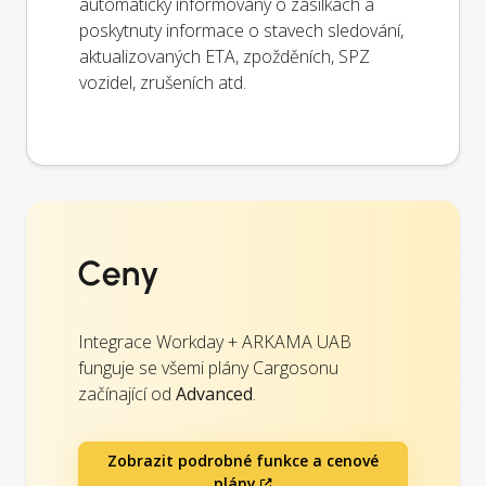
automaticky informovány o zásilkách a
poskytnuty informace o stavech sledování,
aktualizovaných ETA, zpožděních, SPZ
vozidel, zrušeních atd.
Ceny
Integrace Workday + ARKAMA UAB
funguje se všemi plány Cargosonu
začínající od
Advanced
.
Zobrazit podrobné funkce a cenové
plány