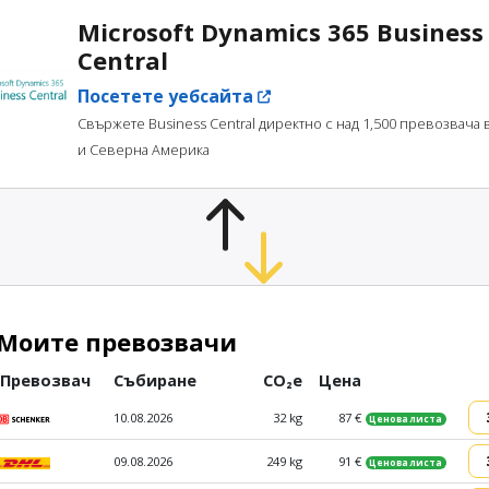
Microsoft Dynamics 365 Business
Central
Посетете уебсайта
Свържете Business Central директно с над 1,500 превозвача 
и Северна Америка
Моите превозвачи
Превозвач
Събиране
CO₂e
Цена
10.08.2026
32 kg
87 €
Ценова листа
09.08.2026
249 kg
91 €
Ценова листа