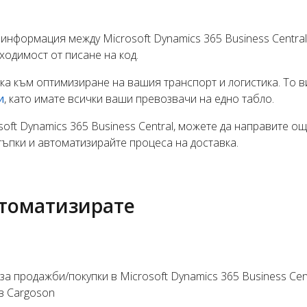
информация между Microsoft Dynamics 365 Business Centra
одимост от писане на код.
ка към оптимизиране на вашия транспорт и логистика. То 
и
, като имате всички ваши превозвачи на едно табло.
oft Dynamics 365 Business Central, можете да направите о
тъпки и автоматизирайте процеса на доставка.
втоматизирате
а продажби/покупки в Microsoft Dynamics 365 Business Centr
в Cargoson