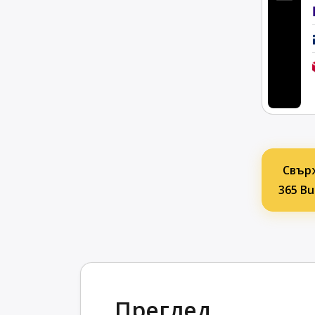
Свърж
365 Bu
Преглед