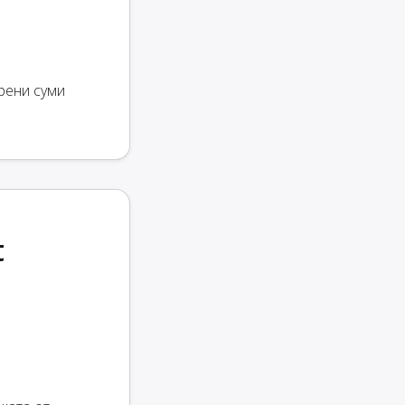
рени суми
t