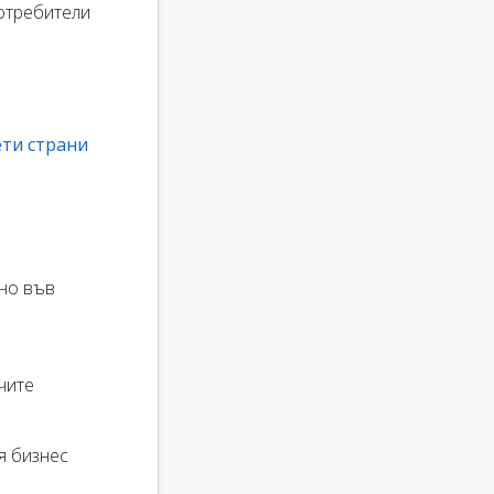
отребители
ти страни
тно във
чите
я бизнес