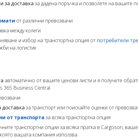
и за доставка
за дадена поръчка и позволете на вашите п
омати
от различни превозвачи
авка между колеги
вняване и избор на транспортна опция от
потребители тре
жби на логистик
та
автоматично от вашите ценови листи и я получете обра
 365 Business Central
евозвачи
а доставка
за транспорт или поискайте оценки от превозва
ии от транспорта
за всяка транспортна опция
чните транспортни опции за всяка пратка в Cargoson, ваши
, която вашата компания използва