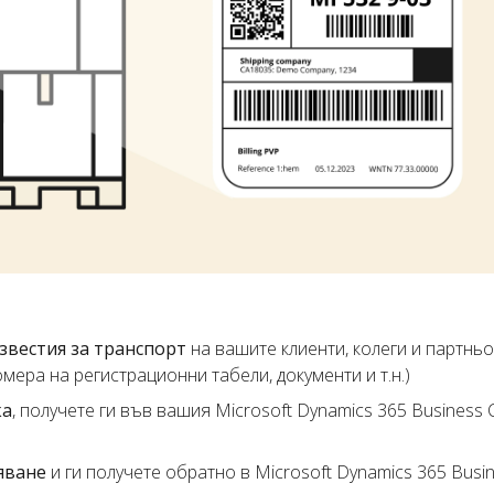
звестия за транспорт
на вашите клиенти, колеги и партньо
мера на регистрационни табели, документи и т.н.)
ка
, получете ги във вашия Microsoft Dynamics 365 Business C
яване
и ги получете обратно в Microsoft Dynamics 365 Busine