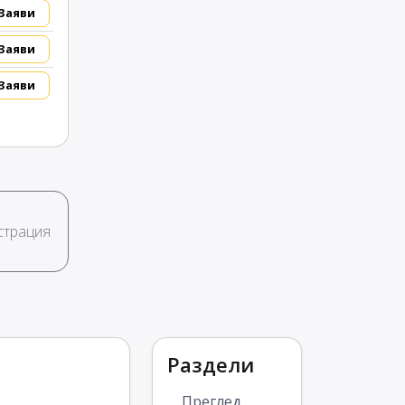
Заяви
Заяви
Заяви
страция
Раздели
Преглед