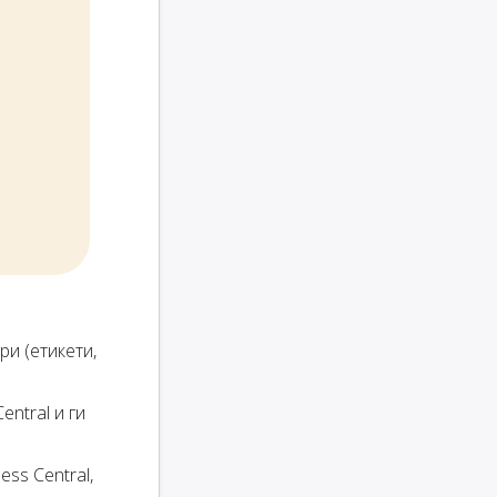
ри (етикети,
entral и ги
ss Central,