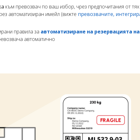
ка
към превозвач по ваш избор, чрез предпочитания от тях 
чрез автоматизиран имейл (вижте
превозвачите, интегрир
ирани правила за
автоматизиране на резервацията на
превозвача автоматично