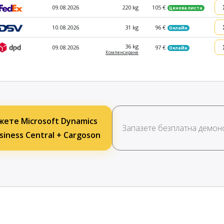
09.08.2026
220 kg
105 €
Ценова листа
10.08.2026
31 kg
96 €
Онлайн
36 kg
09.08.2026
97 €
Онлайн
Компен­сиране
ете Microsoft Dynamics
Запазете безплатна демон
siness Central + Cargoson