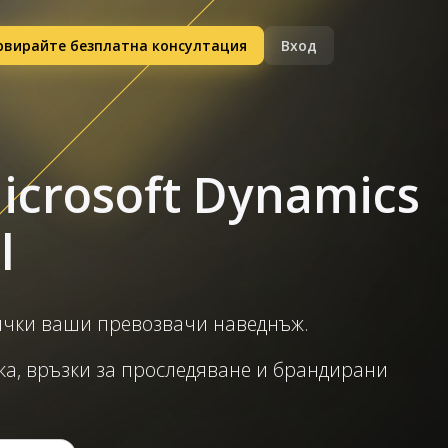
рвирайте безплатна консултация
Вход
icrosoft Dynamics
l
всички ваши превозвачи наведнъж.
вка, връзки за проследяване и брандирани