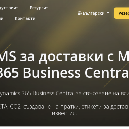
дустрии
Ресурси
Български
Резе
ни
Контакти
S за доставки с M
365 Business Centra
Dynamics 365 Business Central за свързване на 
TA, CO2; създаване на пратки, етикети за доста
известия.