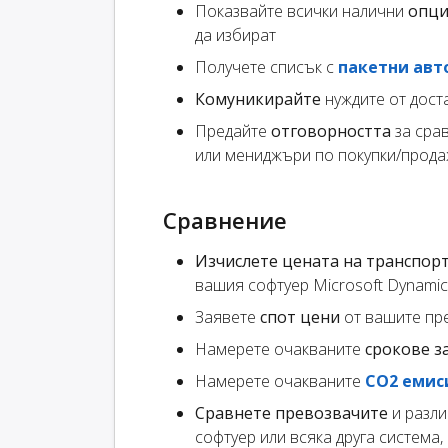
Показвайте всички налични
опци
да избират
Получете списък с
пакетни авт
Комуникирайте
нуждите от дост
Предайте
отговорността
за сра
или мениджъри по покупки/прода
Сравнение
Изчислете цената на транспор
вашия софтуер Microsoft Dynamics
Заявете
спот цени
от вашите пр
Намерете очакваните
срокове з
Намерете очакваните
CO2 емис
Сравнете превозвачите
и разли
софтуер или всяка друга система