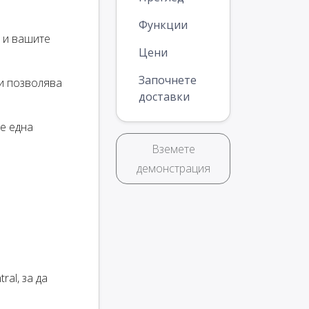
Функции
l и вашите
Цени
Започнете
ви позволява
доставки
ще една
Вземете
демонстрация
al, за да