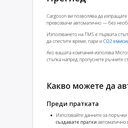
Cargoson ви позволява да изпращате 
превозвачи автоматично — без необх
Използването на TMS е първата стъп
да спестите време, пари и
CO2 емиси
Ако вашата компания използва Micros
стъпка напред: пропуснете ръчните с
Какво можете да а
Преди пратката
Използвайте данните за поръчки з
създавате пратки
автоматично 