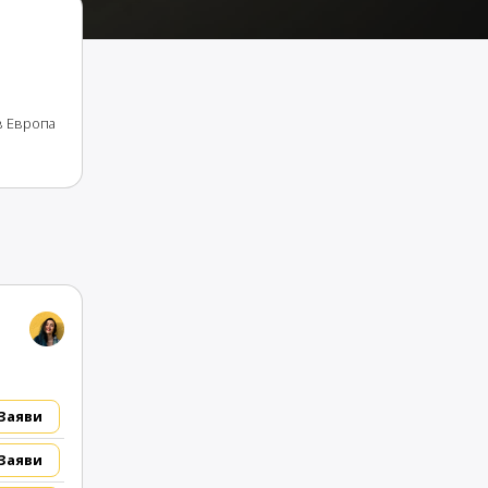
в Европа
Заяви
Заяви