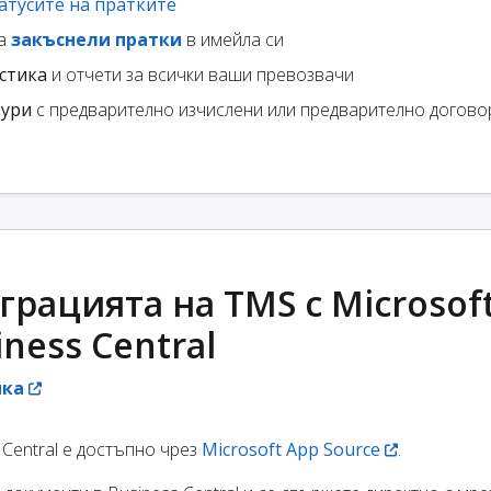
атусите на пратките
за
закъснели пратки
в имейла си
стика
и отчети за всички ваши превозвачи
тури
с предварително изчислени или предварително догово
рацията на TMS с Microsof
ness Central
йка
 Central е достъпно чрез
Microsoft App Source
.