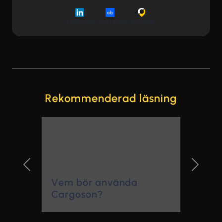
LinkedIn
Crunchbase
Cargoson
Rekommenderad läsning
Previous Slide
Next Sl
Vem bör använda
Cargoson?