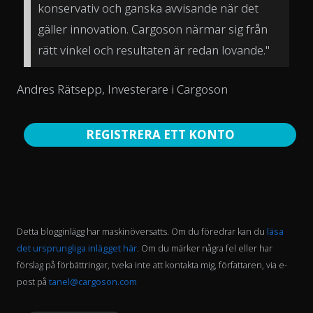
konservativ och ganska avvisande när det
gäller innovation. Cargoson närmar sig från
rätt vinkel och resultaten är redan lovande."
Andres Rätsepp, Investerare i Cargoson
REGISTRERA ETT KONTO
Detta blogginlägg har maskinöversatts. Om du föredrar kan du
läsa
det ursprungliga inlägget här
. Om du märker några fel eller har
förslag på förbättringar, tveka inte att kontakta mig, författaren, via e-
post på
tanel@cargoson.com