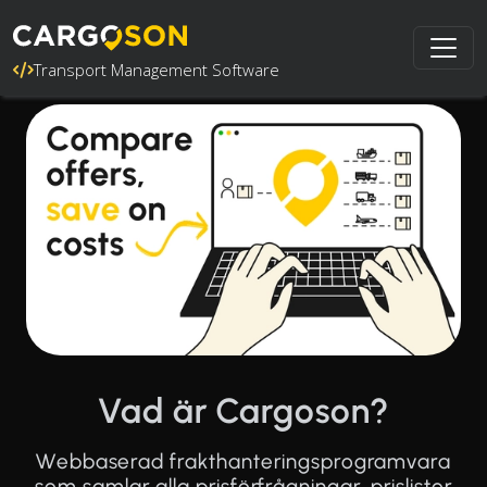
Transport Management Software
Vad är Cargoson?
Webbaserad frakthanteringsprogramvara
som samlar alla prisförfrågningar, prislistor