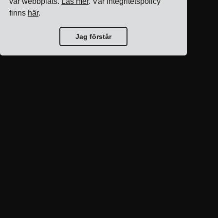
vår webbplats.
Läs mer
. Vår integritetspolicy
finns
här
.
Jag förstår
Blogg hem