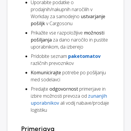
Uporabite podatke o
prodajnih/nakupnih naročilih v
Workday za samodejno
ustvarjanje
pošiljk
v Cargosonu
Prikažite vse razpoložljive
možnosti
pošiljanja
za dano naročilo in pustite
uporabnikom, da izberejo
Pridobite seznam
paketomatov
različnih prevoznikov
Komunicirajte
potrebe po pošiljanju
med sodelavci
Predajte
odgovornost
primerjave in
izbire možnosti prevoza od
zunanjih
uporabnikov
ali vodij nabave/prodaje
logistiku
Primerjava