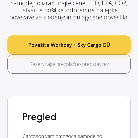
Samodejno izračunajte cene, ETD, ETA, CO2;
ustvarite pošiljke, odpremne nalepke,
povezave za sledenje in prilagojene obvestila.
Povežite Workday + Sky Cargo OÜ
Rezervirajte brezplačno predstavitev
Pregled
Cargoson vam omogoča samodejno