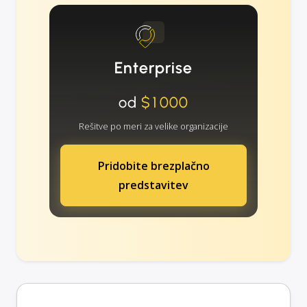
Enterprise
od
$1000
Rešitve po meri za velike organizacije
Pridobite brezplačno
predstavitev