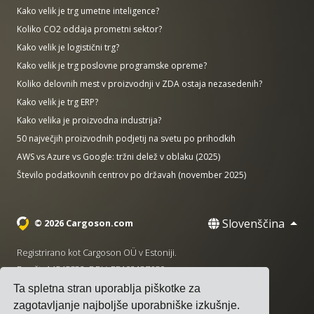
Kako velik je trg umetne inteligence?
Koliko CO2 oddaja prometni sektor?
Kako velik je logistični trg?
Kako velik je trg poslovne programske opreme?
Koliko delovnih mest v proizvodnji v ZDA ostaja nezasedenih?
Kako velik je trg ERP?
Kako velika je proizvodna industrija?
50 največjih proizvodnih podjetij na svetu po prihodkih
AWS vs Azure vs Google: tržni delež v oblaku (2025)
Število podatkovnih centrov po državah (november 2025)
Slovenščina
© 2026 Cargoson.com
Registrirano kot Cargoson OÜ v Estoniji.
Reg št: 14545832. DDV: EE102137680.
Ta spletna stran uporablja piškotke za
Sedež: Pärnu mnt. 141, 11314 Talin, Estonija
zagotavljanje najboljše uporabniške izkušnje.
·