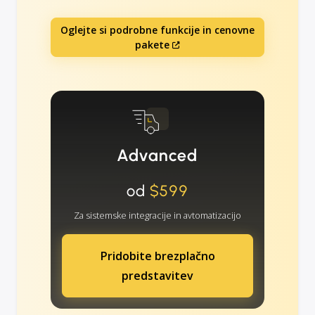
Oglejte si podrobne funkcije in cenovne
pakete
Advanced
od
$599
Za sistemske integracije in avtomatizacijo
Pridobite brezplačno
predstavitev