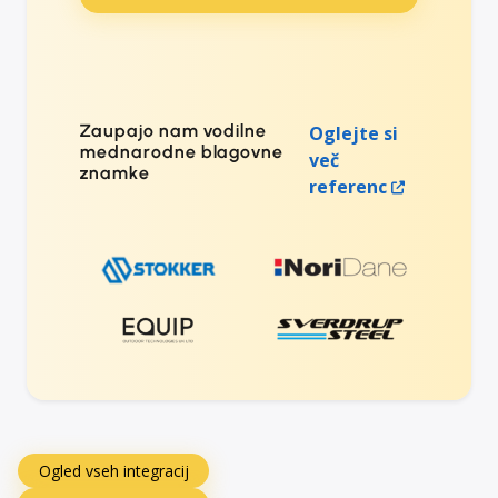
Zaupajo nam vodilne
Oglejte si
mednarodne blagovne
več
znamke
referenc
Ogled vseh integracij