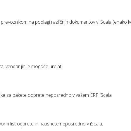
m prevoznikom na podlagi različnih dokumentov v iScala (enako k
a, vendar jih je mogoče urejati.
epke za pakete odprete neposredno v vašem ERP iScala.
orni list odprete in natisnete neposredno v iScala.