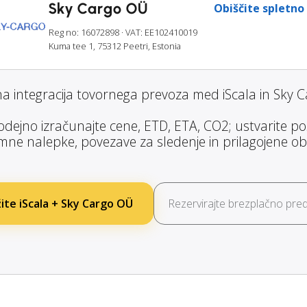
Sky Cargo OÜ
Obiščite spletno
Reg no: 16072898
· VAT: EE102410019
Kuma tee 1, 75312 Peetri, Estonia
a integracija tovornega prevoza med iScala in Sky 
dejno izračunajte cene, ETD, ETA, CO2; ustvarite poši
ne nalepke, povezave za sledenje in prilagojene obv
ite iScala + Sky Cargo OÜ
Rezervirajte brezplačno pred