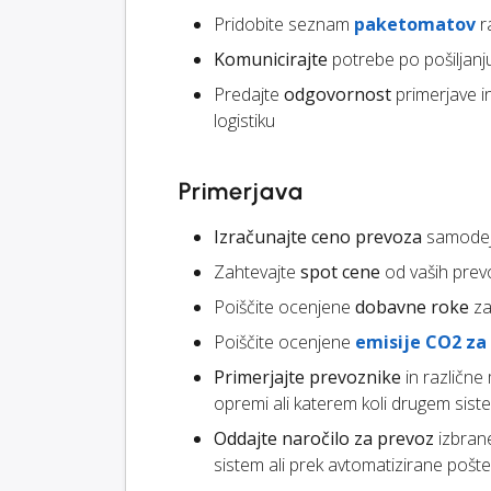
Pridobite seznam
paketomatov
r
Komunicirajte
potrebe po pošiljanj
Predajte
odgovornost
primerjave i
logistiku
Primerjava
Izračunajte ceno prevoza
samodejn
Zahtevajte
spot cene
od vaših prev
Poiščite ocenjene
dobavne roke
za
Poiščite ocenjene
emisije CO2 za
Primerjajte prevoznike
in različne
opremi ali katerem koli drugem siste
Oddajte naročilo za prevoz
izbran
sistem ali prek avtomatizirane pošte