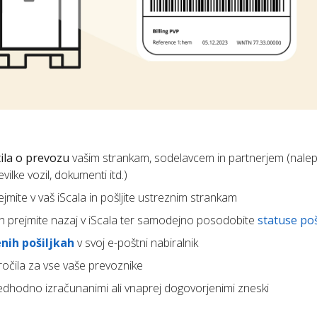
ila o prevozu
vašim strankam, sodelavcem in partnerjem (nalep
ilke vozil, dokumenti itd.)
prejmite v vaš iScala in pošljite ustreznim strankam
jih prejmite nazaj v iScala ter samodejno posodobite
statuse poš
nih pošiljkah
v svoj e-poštni nabiralnik
ročila za vse vaše prevoznike
edhodno izračunanimi ali vnaprej dogovorjenimi zneski