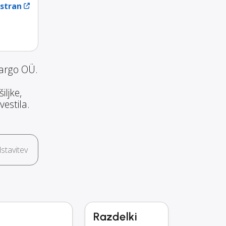
 stran
Cargo OÜ.
ljke,
estila.
stavitev
Razdelki