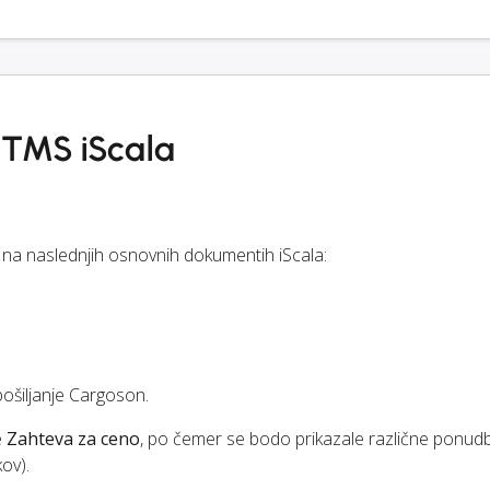
e TMS iScala
na naslednjih osnovnih dokumentih iScala:
pošiljanje Cargoson.
e
Zahteva za ceno
, po čemer se bodo prikazale različne ponud
kov).