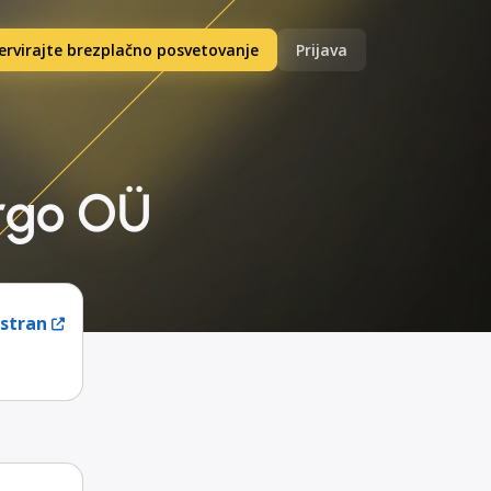
ervirajte brezplačno posvetovanje
Prijava
argo OÜ
 stran