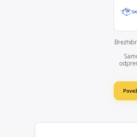
Brezhibn
Samo
odprem
Povež