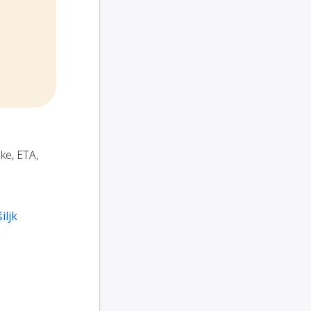
ke, ETA,
iljk