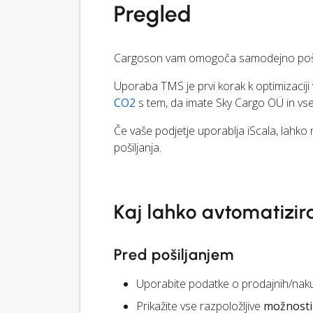
Pregled
Cargoson vam omogoča samodejno pošilja
Uporaba TMS je prvi korak k optimizacij
CO2
s tem, da imate Sky Cargo OÜ in vse
Če vaše podjetje uporablja iScala, lahko
pošiljanja.
Kaj lahko avtomatizir
Pred pošiljanjem
Uporabite podatke o prodajnih/naku
Prikažite vse razpoložljive
možnosti 