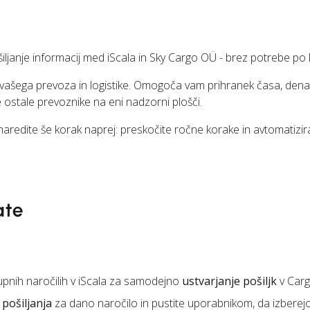
nje informacij med iScala in Sky Cargo OÜ - brez potrebe po k
i vašega prevoza in logistike. Omogoča vam prihranek časa, dena
 ostale prevoznike na eni nadzorni plošči.
 naredite še korak naprej: preskočite ročne korake in avtomatizir
ate
pnih naročilih v iScala za samodejno
ustvarjanje pošiljk
v Car
pošiljanja
za dano naročilo in pustite uporabnikom, da izberej