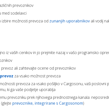
azličnih prevoznikov
u med sodelavci
n izbire možnosti prevoza od
zunanjih uporabnikov
ali vodij n
o iz vaših cenikov in jo prejmite nazaj v vašo programsko opre
oznikov
 prevoz ali zahtevajte ocene od prevoznikov
 prevoz
za vsako možnost prevoza
 možnosti prevoza za vsako pošiljko v Cargosonu, vaši poslovni 
mu, ki ga vaše podjetje uporablja
emu prevozniku prek njihovega prednostnega kanala: neposredn
 (glejte
prevoznike, integrirane s Cargosonom
)