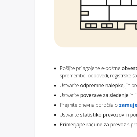
Pošljite prilagojene e-poštne
obvest
spremembe, odpovedi, registrske štev
Ustvarite
odpremne nalepke
, jih 
Ustvarite
povezave za sledenje
in 
Prejmite dnevna poročila o
zamuje
Ustvarite
statistiko prevozov
in po
Primerjajte račune za prevoz
s pr