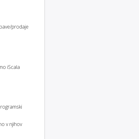
abave/prodaje
mo iScala
programski
o v njihov