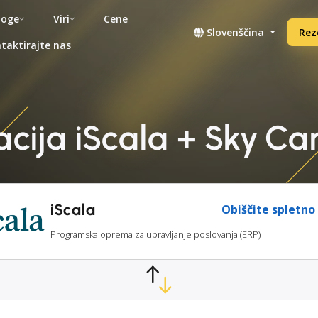
noge
Viri
Cene
Slovenščina
Rez
taktirajte nas
acija iScala + Sky C
iScala
Obiščite spletno
Programska oprema za upravljanje poslovanja (ERP)