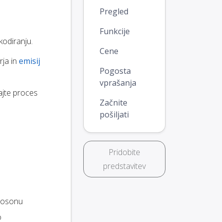
Pregled
Funkcije
odiranju.
Cene
rja in
emisij
Pogosta
vprašanja
ajte proces
Začnite
pošiljati
Pridobite
predstavitev
gosonu
o