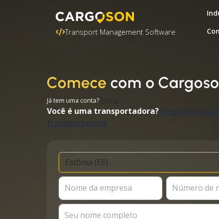
Ind
Con
Transport Management Software
Comece
com o Cargos
Já tem uma conta?
Entrar
Você é uma transportadora?
Registrar uma 
transportadora
Nome da empresa
Número de r
Seu nome completo