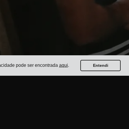
ivacidade pode ser encontrada
aqui
.
Entendi
Guias