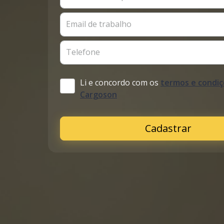
Email de trabalho
Telefone
Li e concordo com os
termos e condiç
Cargoson
Cadastrar