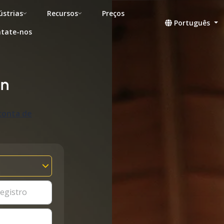
ústrias
Recursos
Preços
Português
tate-nos
on
conta de
egistro