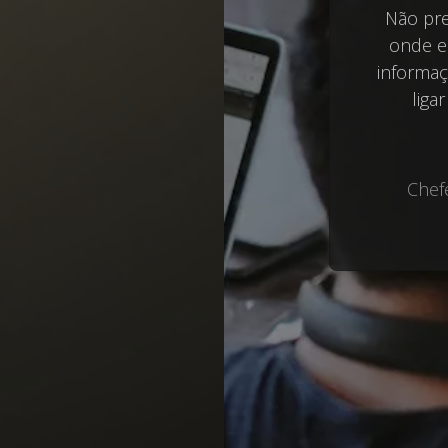
Não pre
onde e
informa
liga
Chef