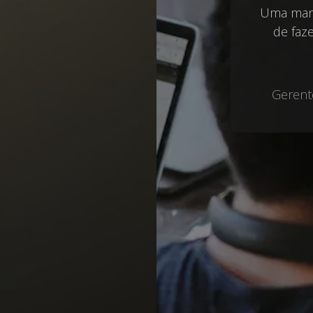
Uma mane
de faze
Gerent