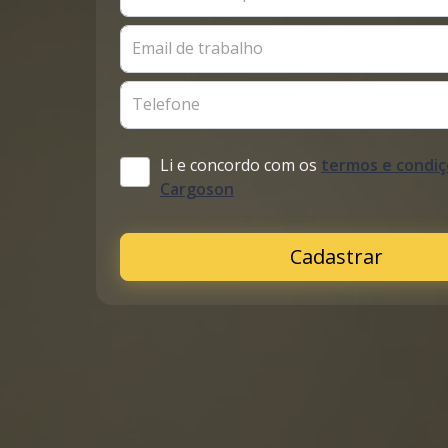
Email de trabalho
Telefone
Li e concordo com os
termos e condiç
Cargoson
Cadastrar