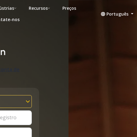
ústrias
Recursos
Preços
Português
tate-nos
on
conta de
egistro