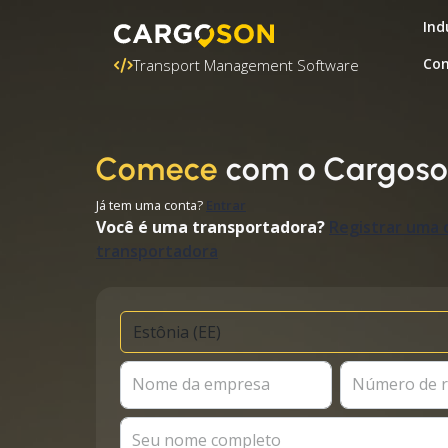
Ind
Con
Transport Management Software
Comece
com o Cargos
Já tem uma conta?
Entrar
Você é uma transportadora?
Registrar uma 
transportadora
Nome da empresa
Número de r
Seu nome completo