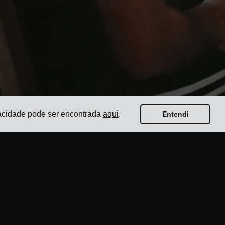
ivacidade pode ser encontrada
aqui
.
Entendi
Guias