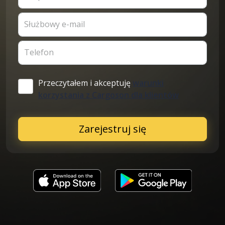
Służbowy e-mail
Telefon
Przeczytałem i akceptuję
warunki
korzystania z Cargoson dla klientów
Zarejestruj się