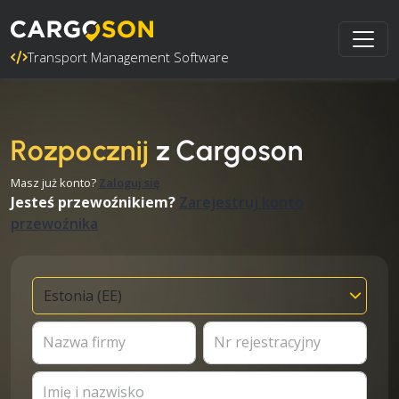
Transport Management Software
Rozpocznij
z Cargoson
Masz już konto?
Zaloguj się
Jesteś przewoźnikiem?
Zarejestruj konto
przewoźnika
Nazwa firmy
Nr rejestracyjny
Imię i nazwisko