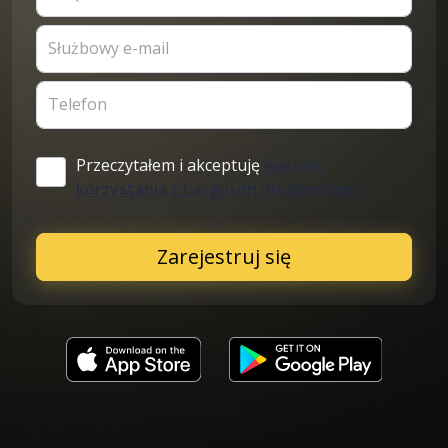
Służbowy e-mail
Telefon
Przeczytałem i akceptuję
warunki
korzystania z Cargoson dla klientów
Zarejestruj się