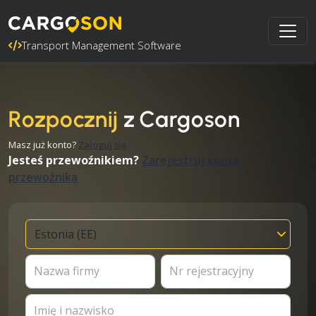
Transport Management Software
Rozpocznij
z Cargoson
Masz już konto?
Zaloguj się
Jesteś przewoźnikiem?
Zarejestruj konto
przewoźnika
Nazwa firmy
Nr rejestracyjny
Imię i nazwisko