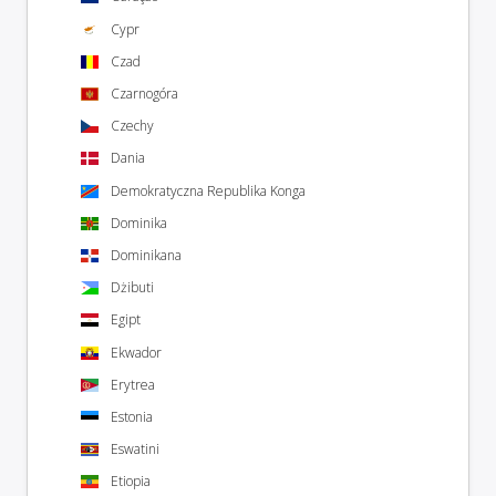
Cypr
Czad
Czarnogóra
Czechy
Dania
Demokratyczna Republika Konga
Dominika
Dominikana
Dżibuti
Egipt
Ekwador
Erytrea
Estonia
Eswatini
Etiopia