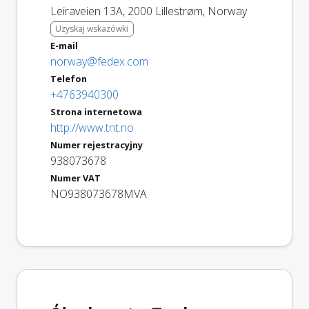
Leiraveien 13A
,
2000
Lillestrøm
,
Norway
Uzyskaj wskazówki
E-mail
norway@fedex.com
Telefon
+4763940300
Strona internetowa
http://www.tnt.no
Numer rejestracyjny
938073678
Numer VAT
NO938073678MVA