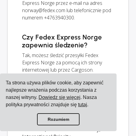
Express Norge przez e-mail na adres
norway@fedex.com
lub telefonicznie pod
numerem +4763940300.
Czy Fedex Express Norge
zapewnia śledzenie?
Tak, możesz śledzić przesyłki Fedex
Express Norge za pomocą ich strony
internetowej lub przez Cargoson.
Ta strona używa plików cookie, aby zapewnić
Jakie usługi oferuje Fedex
najlepsze wrażenia podczas korzystania z
Express Norge?
naszej witryny.
Dowiedz się więcej
. Nasza
polityka prywatności znajduje się
tutaj
.
Fedex Express Norge oferuje następujące
usługi:
International Priority +
Rozumiem
Insurance, International Economy +
Insurance, International Economy,