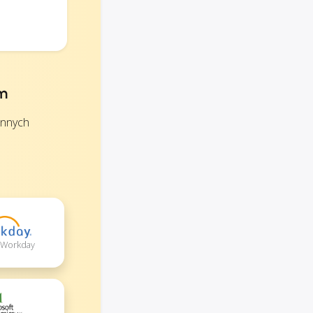
ym
innych
+ Workday