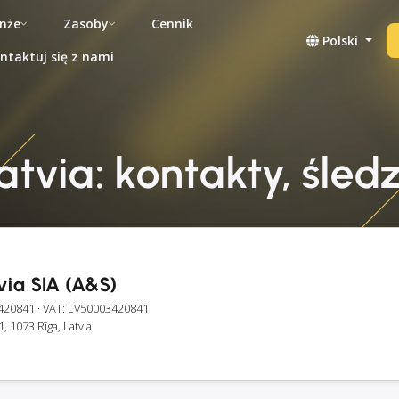
nże
Zasoby
Cennik
Polski
ntaktuj się z nami
atvia: kontakty, śledz
via SIA (A&S)
420841
· VAT: LV50003420841
1, 1073 Rīga, Latvia