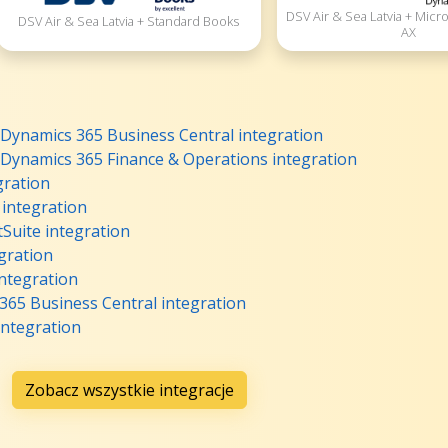
DSV Air & Sea Latvia + Micr
DSV Air & Sea Latvia + Standard Books
AX
t Dynamics 365 Business Central integration
t Dynamics 365 Finance & Operations integration
gration
 integration
tSuite integration
gration
integration
365 Business Central integration
integration
Zobacz wszystkie integracje