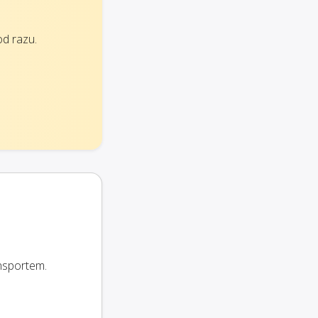
od razu.
nsportem.