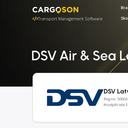
Bra
Sko
Transport Management Software
DSV Air & Sea L
DSV Lat
Reg no: 50003
Krustpils iela 3