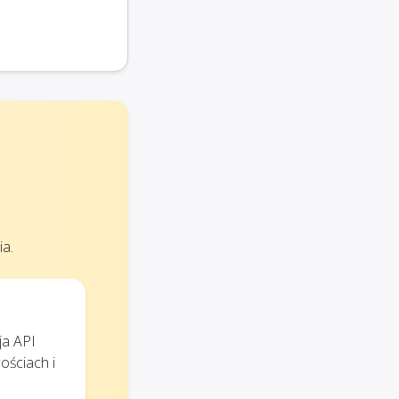
ia.
ja API
ościach i