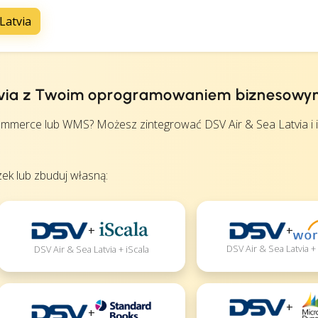
Latvia
Latvia z Twoim oprogramowaniem biznesow
mmerce lub WMS? Możesz zintegrować DSV Air & Sea Latvia i 
ek lub zbuduj własną:
+
+
DSV Air & Sea Latvia 
DSV Air & Sea Latvia + iScala
+
+