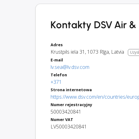
Kontakty DSV Air &
Adres
Krustpils iela 31
,
1073
Rīga
,
Latvia
Uzys
E-mail
lv.sea@lv.dsv.com
Telefon
+371
Strona internetowa
https://www.dsv.com/en/countries/europ
Numer rejestracyjny
50003420841
Numer VAT
LV50003420841