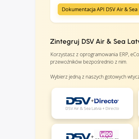
Dokumentacja API DSV Air & Sea 
Zintegruj DSV Air & Sea 
Korzystasz z oprogramowania ERP, eCo
przewoźników bezpośrednio z nim.
Wybierz jedną z naszych gotowych wtycz
+
DSV Air & Sea Latvia + Directo
+