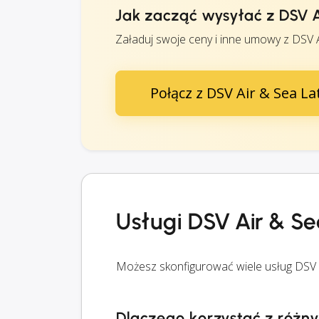
Jak zacząć wysyłać z DSV A
Załaduj swoje ceny i inne umowy z DSV A
Połącz z DSV Air & Sea La
Usługi DSV Air & Se
Możesz skonfigurować wiele usług DSV 
Dlaczego korzystać z różn