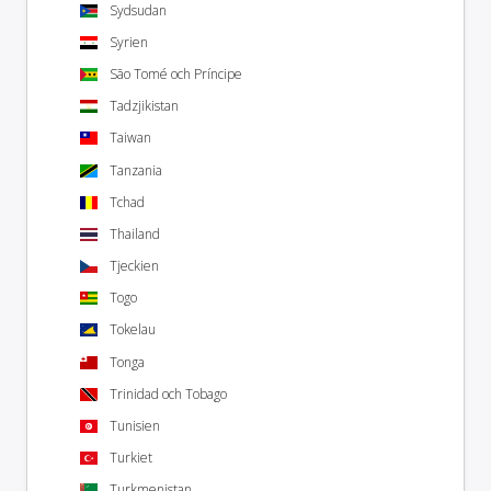
Sydsudan
Syrien
São Tomé och Príncipe
Tadzjikistan
Taiwan
Tanzania
Tchad
Thailand
Tjeckien
Togo
Tokelau
Tonga
Trinidad och Tobago
Tunisien
Turkiet
Turkmenistan