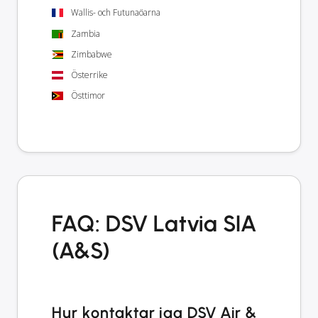
Wallis- och Futunaöarna
Zambia
Zimbabwe
Österrike
Östtimor
FAQ: DSV Latvia SIA
(A&S)
Hur kontaktar jag DSV Air &