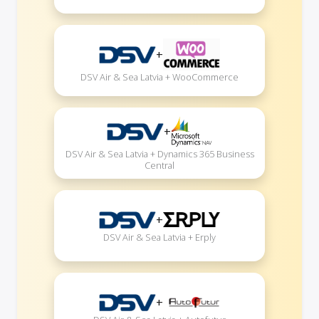
+
DSV Air & Sea Latvia + WooCommerce
+
DSV Air & Sea Latvia + Dynamics 365 Business
Central
+
DSV Air & Sea Latvia + Erply
+