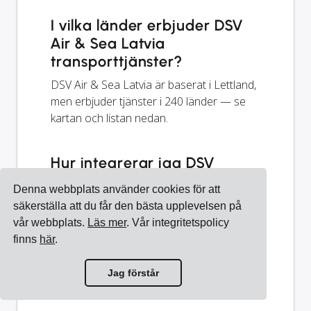
I vilka länder erbjuder DSV
Air & Sea Latvia
transporttjänster?
DSV Air & Sea Latvia är baserat i Lettland,
men erbjuder tjänster i 240 länder — se
kartan och listan nedan.
Hur integrerar jag DSV
Latvia SIA (A&S) med mitt
Denna webbplats använder cookies för att
system?
säkerställa att du får den bästa upplevelsen på
Du kan integrera DSV Latvia SIA (A&S)
vår webbplats.
Läs mer
. Vår integritetspolicy
med ditt ERP, e-handelsplattform eller
finns
här
.
annan programvara med hjälp av
Cargoson.
Jag förstår