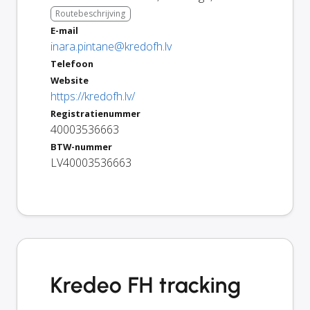
Routebeschrijving
E-mail
inara.pintane@kredofh.lv
Telefoon
Website
https://kredofh.lv/
Registratienummer
40003536663
BTW-nummer
LV40003536663
Kredeo FH tracking