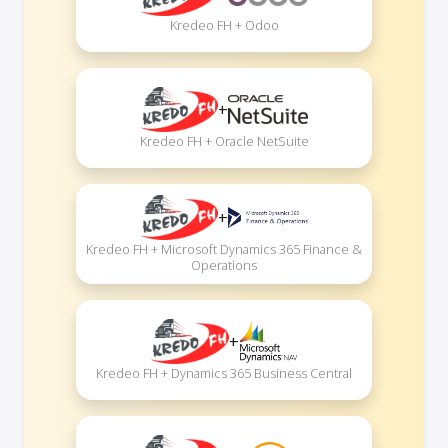
Kredeo FH + Odoo
+
Kredeo FH + Oracle NetSuite
+
Kredeo FH + Microsoft Dynamics 365 Finance &
Operations
+
Kredeo FH + Dynamics 365 Business Central