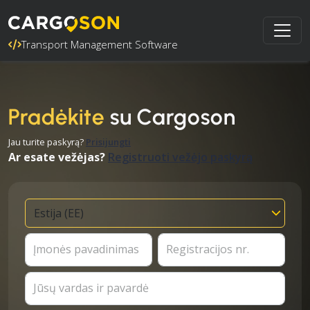
Transport Management Software
Pradėkite
su Cargoson
Jau turite paskyrą?
Prisijungti
Ar esate vežėjas?
Registruoti vežėjo paskyrą
Įmonės pavadinimas
Registracijos nr.
Jūsų vardas ir pavardė