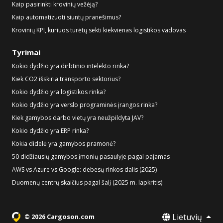
Kaip pasirinkti krovinių vežėją?
Kaip automatizuoti siuntų pranešimus?
Krovinių KPI, kuriuos turėtų sekti kiekvienas logistikos vadovas
Tyrimai
Kokio dydžio yra dirbtinio intelekto rinka?
Kiek CO2 išskiria transporto sektorius?
Kokio dydžio yra logistikos rinka?
Kokio dydžio yra verslo programinės įrangos rinka?
Kiek gamybos darbo vietų yra neužpildyta JAV?
Kokio dydžio yra ERP rinka?
Kokia didelė yra gamybos pramonė?
50 didžiausių gamybos įmonių pasaulyje pagal pajamas
AWS vs Azure vs Google: debesų rinkos dalis (2025)
Duomenų centrų skaičius pagal šalį (2025 m. lapkritis)
Lietuvių
© 2026 Cargoson.com