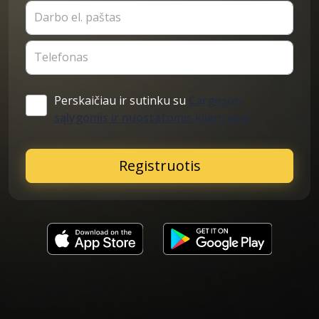
Darbo el. paštas
Telefonas
Perskaičiau ir sutinku su
Cargoson
sąlygomis ir nuostatomis klientams
Registruotis