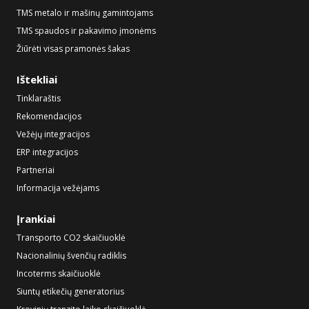
TMS metalo ir mašinų gamintojams
TMS spaudos ir pakavimo įmonėms
Žiūrėti visas pramonės šakas
Ištekliai
Tinklaraštis
Rekomendacijos
Vežėjų integracijos
ERP integracijos
Partneriai
Informacija vežėjams
Įrankiai
Transporto CO2 skaičiuoklė
Nacionalinių švenčių radiklis
Incoterms skaičiuoklė
Siuntų etikečių generatorius