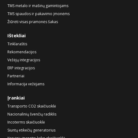
TMS metalo ir mašinų gamintojams
TMS spaudos ir pakavimo įmonėms
Žiūrėti visas pramonės šakas
Ištekliai
Tinklaraštis
Rekomendacijos
Vežėjų integracijos
ERP integracijos
Partneriai
Informacija vežėjams
Įrankiai
Transporto CO2 skaičiuoklė
Nacionalinių švenčių radiklis
Incoterms skaičiuoklė
Siuntų etikečių generatorius