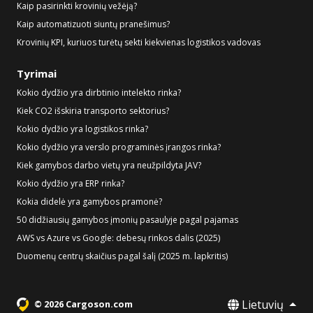
Kaip pasirinkti krovinių vežėją?
Kaip automatizuoti siuntų pranešimus?
Krovinių KPI, kuriuos turėtų sekti kiekvienas logistikos vadovas
Tyrimai
Kokio dydžio yra dirbtinio intelekto rinka?
Kiek CO2 išskiria transporto sektorius?
Kokio dydžio yra logistikos rinka?
Kokio dydžio yra verslo programinės įrangos rinka?
Kiek gamybos darbo vietų yra neužpildyta JAV?
Kokio dydžio yra ERP rinka?
Kokia didelė yra gamybos pramonė?
50 didžiausių gamybos įmonių pasaulyje pagal pajamas
AWS vs Azure vs Google: debesų rinkos dalis (2025)
Duomenų centrų skaičius pagal šalį (2025 m. lapkritis)
Lietuvių
© 2026 Cargoson.com