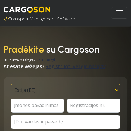
Transport Management Software
Pradėkite
su Cargoson
Jau turite paskyrą?
Prisijungti
Ar esate vežėjas?
Registruoti vežėjo paskyrą
Įmonės pavadinimas
Registracijos nr.
Jūsų vardas ir pavardė