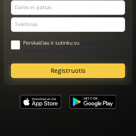
Darbo el. paštas
Telefonas
Perskaičiau ir sutinku su
Cargoson
sąlygomis ir nuostatomis klientams
Registruotis