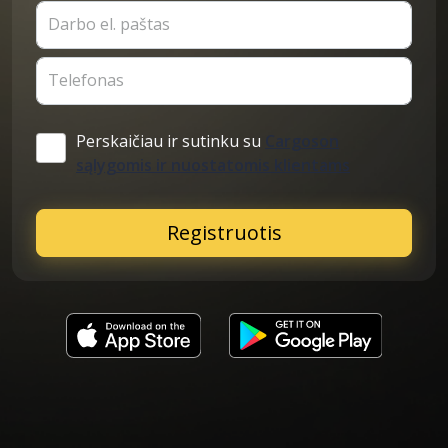
Darbo el. paštas
Telefonas
Perskaičiau ir sutinku su
Cargoson
sąlygomis ir nuostatomis klientams
Registruotis