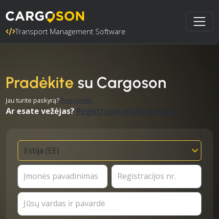
Transport Management Software
Pradėkite
su Cargoson
Jau turite paskyrą?
Prisijungti
Ar esate vežėjas?
Registruoti vežėjo paskyrą
Įmonės pavadinimas
Registracijos nr.
Jūsų vardas ir pavardė