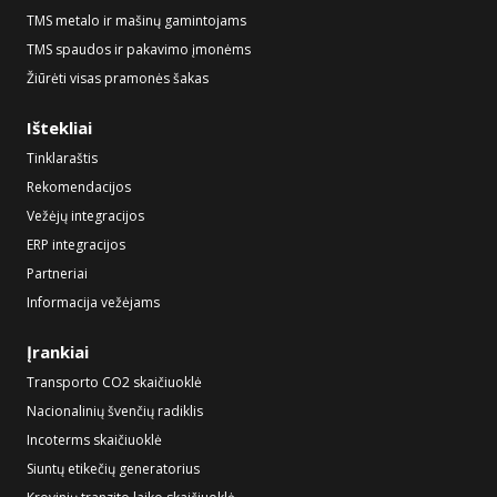
TMS metalo ir mašinų gamintojams
TMS spaudos ir pakavimo įmonėms
Žiūrėti visas pramonės šakas
Ištekliai
Tinklaraštis
Rekomendacijos
Vežėjų integracijos
ERP integracijos
Partneriai
Informacija vežėjams
Įrankiai
Transporto CO2 skaičiuoklė
Nacionalinių švenčių radiklis
Incoterms skaičiuoklė
Siuntų etikečių generatorius