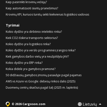
Kaip pasirinkti krovinių vežėją?
Kaip automatizuoti siuntų pranešimus?
Krovinių KPI, kuriuos turėtų sekti kiekvienas logistikos vadovas
Tyrimai
Kokio dydžio yra dirbtinio intelekto rinka?
Kiek CO2 išskiria transporto sektorius?
Kokio dydžio yra logistikos rinka?
Kokio dydžio yra verslo programinės įrangos rinka?
Kiek gamybos darbo vietų yra neužpildyta JAV?
Kokio dydžio yra ERP rinka?
Kokia didelė yra gamybos pramonė?
50 didžiausių gamybos įmonių pasaulyje pagal pajamas
AWS vs Azure vs Google: debesų rinkos dalis (2025)
Duomenų centrų skaičius pagal šalį (2025 m. lapkritis)
Lietuvių
© 2026 Cargoson.com