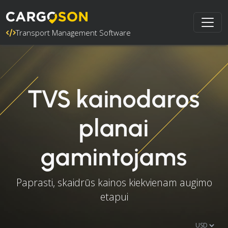
Transport Management Software
TVS kainodaros
planai
gamintojams
Paprasti, skaidrūs kainos kiekvienam augimo
etapui