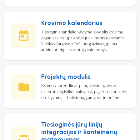
Krovimo kalendorius
Tiesioginis sandėlio valdymo skydelis krovimų
organizavimui (palankus jutikliniams ekranams).
Visiškas Cargoson TVS integravimas, galima
atskira prieiga ir vartotojų vaidmenys.
Projektų modulis
Išsamus sprendimas pilnų krovinių/pieno
maršrutų logistikos valdymui; pagerina kontrolę,
efektyvumą ir lankstumą gamybos įmonėms.
Tiesioginės jūrų linijų
integracijos ir konteinerių
matomumas