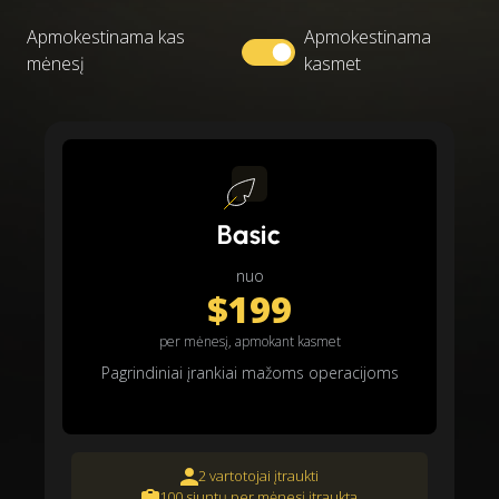
Apmokestinama kas
Apmokestinama
mėnesį
kasmet
Basic
nuo
$199
per mėnesį, apmokant kasmet
Pagrindiniai įrankiai mažoms operacijoms
2 vartotojai įtraukti
100 siuntų per mėnesį įtraukta