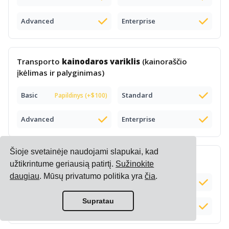
Advanced
Enterprise
Transporto
kainodaros variklis
(kainoraščio
įkėlimas ir palyginimas)
Basic
Standard
Papildinys (+$100)
Advanced
Enterprise
Šioje svetainėje naudojami slapukai, kad
Išmanusis
el. prekybos kainoraštis
užtikrintume geriausią patirtį.
Sužinokite
daugiau
. Mūsų privatumo politika yra
čia
.
Basic
Standard
Supratau
Advanced
Enterprise