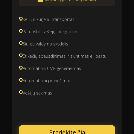
Kelių ir kurjerių transportas
Paruoštos vežėjų integracijos
Siuntų valdymo skydelis
Etikečių spausdinimas ir siuntimas el. paštu
Automatinis CMR generavimas
Automatiniai pranešimai
Vežėjų sekimas
Pradėkite čia