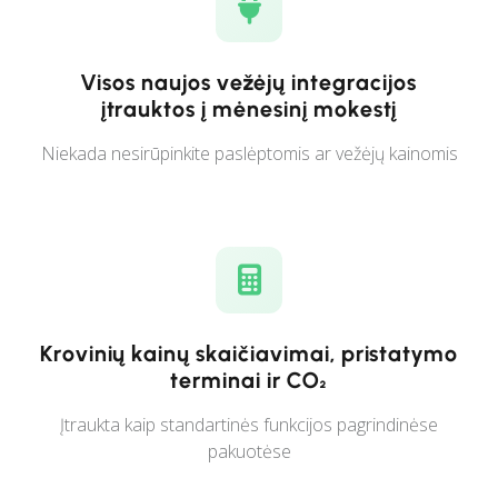
Visos naujos vežėjų integracijos
įtrauktos į mėnesinį mokestį
Niekada nesirūpinkite paslėptomis ar vežėjų kainomis
Krovinių kainų skaičiavimai, pristatymo
terminai ir CO₂
Įtraukta kaip standartinės funkcijos pagrindinėse
pakuotėse