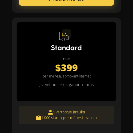
Standard
nuo
$399
per mėnesį, apmokant kasmet
Įsitvirtinusiems gamintojams
5 vartotojai įtraukti
1 000 siuntų per mėnesį įtraukta