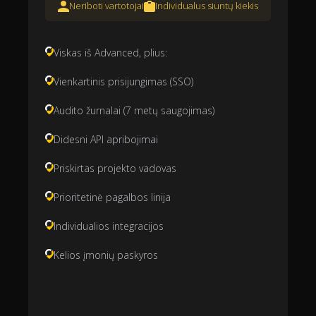
Neriboti vartotojai
Individualus siuntų kiekis
Viskas iš Advanced, plius:
Vienkartinis prisijungimas (SSO)
Audito žurnalai (7 metų saugojimas)
Didesni API apribojimai
Priskirtas projekto vadovas
Prioritetinė pagalbos linija
Individualios integracijos
Kelios įmonių paskyros