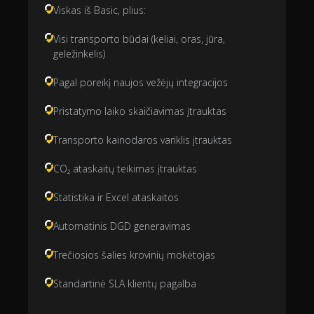
Viskas iš Basic, plius:
Visi transporto būdai (keliai, oras, jūra,
geležinkelis)
Pagal poreikį naujos vežėjų integracijos
Pristatymo laiko skaičiavimas įtrauktas
Transporto kainodaros variklis įtrauktas
CO₂ ataskaitų teikimas įtrauktas
Statistika ir Excel ataskaitos
Automatinis DGD generavimas
Trečiosios šalies krovinių mokėtojas
Standartinė SLA klientų pagalba