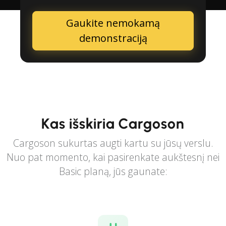
Gaukite nemokamą
demonstraciją
Kas išskiria Cargoson
Cargoson sukurtas augti kartu su jūsų verslu.
Nuo pat momento, kai pasirenkate aukštesnį nei
Basic planą, jūs gaunate: