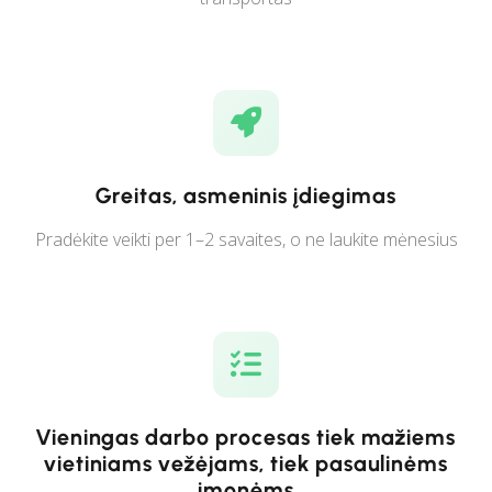
Greitas, asmeninis įdiegimas
Pradėkite veikti per 1–2 savaites, o ne laukite mėnesius
Vieningas darbo procesas tiek mažiems
vietiniams vežėjams, tiek pasaulinėms
įmonėms