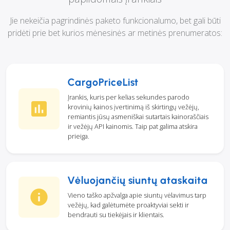
Jie nekeičia pagrindinės paketo funkcionalumo, bet gali būti
pridėti prie bet kurios mėnesinės ar metinės prenumeratos:
CargoPriceList
Įrankis, kuris per kelias sekundes parodo
krovinių kainos įvertinimą iš skirtingų vežėjų,
remiantis jūsų asmeniškai sutartais kainoraščiais
ir vežėjų API kainomis. Taip pat galima atskira
prieiga.
Vėluojančių siuntų ataskaita
Vieno taško apžvalga apie siuntų vėlavimus tarp
vežėjų, kad galėtumėte proaktyviai sekti ir
bendrauti su tiekėjais ir klientais.