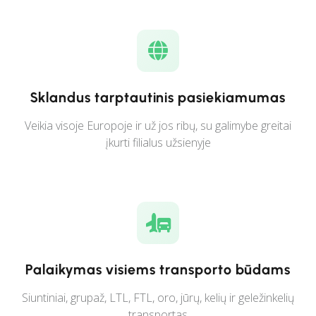
Sklandus tarptautinis pasiekiamumas
Veikia visoje Europoje ir už jos ribų, su galimybe greitai
įkurti filialus užsienyje
Palaikymas visiems transporto būdams
Siuntiniai, grupaž, LTL, FTL, oro, jūrų, kelių ir geležinkelių
transportas