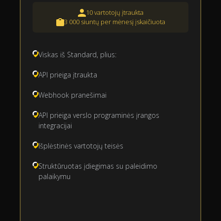
10 vartotojų įtraukta
3 000 siuntų per mėnesį įskaičiuota
Viskas iš Standard, plius:
API prieiga įtraukta
Webhook pranešimai
API prieiga verslo programinės įrangos
integracijai
Išplėstinės vartotojų teisės
Struktūruotas įdiegimas su paleidimo
palaikymu