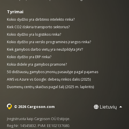
Tyrimai
Kokio dydžio yra dirbtinio intelekto rinka?
Kiek CO2 išskiria transporto sektorius?
Kokio dydžio yra logistikos rinka?
Kokio dydžio yra verslo programinės įrangos rinka?
Kiek gamybos darbo vietų yra neužpildyta JAV?
Kokio dydžio yra ERP rinka?
Kokia didelė yra gamybos pramonė?
50 didžiausių gamybos įmonių pasaulyje pagal pajamas
AWS vs Azure vs Google: debesų rinkos dalis (2025)
Duomenų centrų skaičius pagal šalį (2025 m. lapkritis)
Lietuvių
© 2026 Cargoson.com
Įregistruota kaip Cargoson OÜ Estijoje.
Reg Nr: 14545832. PVM: EE102137680.