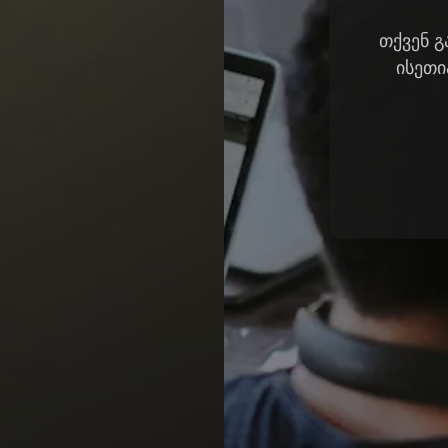
თქვენ გ
ისეთი