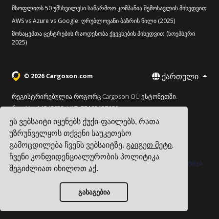
მსოფლიოს 50 უმსხვილესი საწარმოო კომპანია შემოსავლის მიხედვით
AWS vs Azure vs Google: ღრუბლოვანი ბაზრის წილი (2025)
მონაცემთა ცენტრების რაოდენობა ქვეყნების მიხედვით (ნოემბერი
2025)
ქართული
© 2026 Cargoson.com
რეგისტრირებულია როგორც Cargoson OÜ ესტონეთში.
რეგ No: 14545832. VAT: EE102137680.
ეს ვებსაიტი იყენებს ქუქი-ფაილებს, რათა
სათაო ოფისი: Pärnu mnt. 141, 11314 ტალინი, ესტონეთი
უზრუნველყოს თქვენი საუკეთესო
·
+372 5555 0028
hello@cargoson.com
გამოცდილება ჩვენს ვებსაიტზე.
გაიგეთ მეტი
.
ჩვენი კონფიდენციალურობის პოლიტიკა
მომსახურების პირობები
|
კონფიდენციალურობის პოლიტიკა
შეგიძლიათ იხილოთ
აქ
.
|
ქუქი-ფაილების პოლიტიკა
გასაგებია