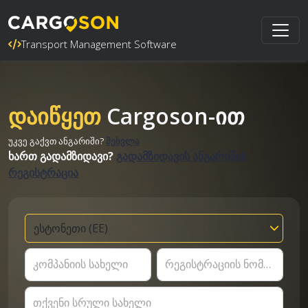
Transport Management Software
დაიწყეთ
Cargoson-ით
უკვე გაქვთ ანგარიში?
შესვლა
ხართ გადამზიდავი?
გადამზიდავის ანგარიშის
რეგისტრაცია
კომპანიის სახელი
რეგისტრაციის ნომერი
თქვენი სრული სახელი