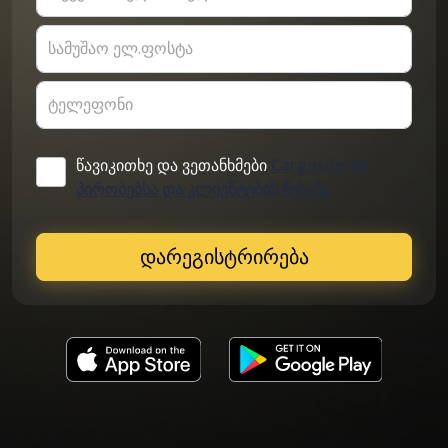
სამუშაო ელ.ფოსტა
ტელეფონი
წავიკითხე და ვეთანხმები
Cargoson-ის
პირობებსა და კლიენტების წესებს
დარეგისტრირება