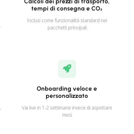
Calcoli dei prezzi di trasporto,
tempi di consegna e CO₂
Inclusi come funzionalità standard nei
r
pacchetti principali
Onboarding veloce e
personalizzato
,
Vai live in 1-2 settimane invece di aspettare
mesi