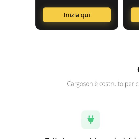
Inizia qui
Cargoson è costruito per cr