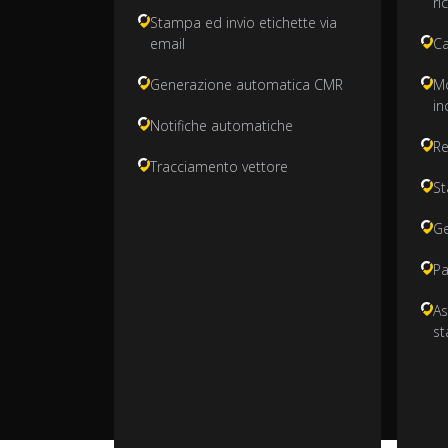
ri
Stampa ed invio etichette via
email
Ca
Generazione automatica CMR
Mo
in
Notifiche automatiche
Re
Tracciamento vettore
St
Ge
Pa
As
st