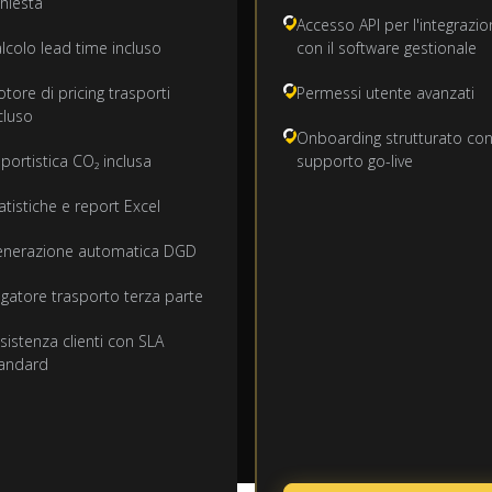
chiesta
Accesso API per l'integrazi
lcolo lead time incluso
con il software gestionale
tore di pricing trasporti
Permessi utente avanzati
cluso
Onboarding strutturato co
portistica CO₂ inclusa
supporto go-live
atistiche e report Excel
nerazione automatica DGD
gatore trasporto terza parte
sistenza clienti con SLA
andard