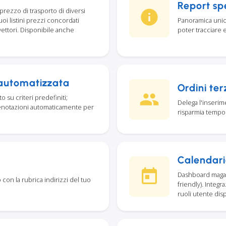
Report spe
prezzo di trasporto di diversi
uoi listini prezzi concordati
Panoramica unica 
ettori. Disponibile anche
poter tracciare 
 automatizzata
Ordini ter
 su criteri predefiniti;
Delega l'inserime
renotazioni automaticamente per
risparmia tempo
Calendari
Dashboard magazz
con la rubrica indirizzi del tuo
friendly). Inte
ruoli utente disp