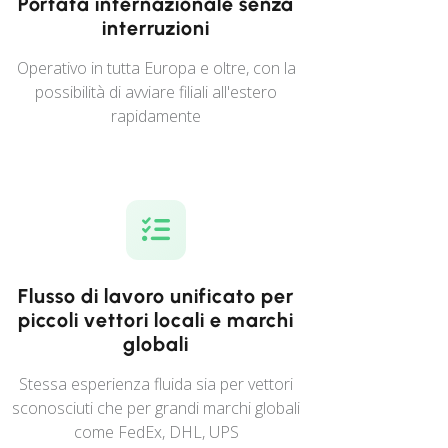
Portata internazionale senza
interruzioni
Operativo in tutta Europa e oltre, con la
possibilità di avviare filiali all'estero
rapidamente
Flusso di lavoro unificato per
piccoli vettori locali e marchi
globali
Stessa esperienza fluida sia per vettori
sconosciuti che per grandi marchi globali
come FedEx, DHL, UPS