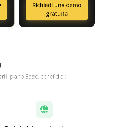
o
Richiedi una demo
gratuita
n
il piano Basic, benefici di: