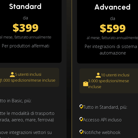
Standard
Advanced
da
da
$399
$599
al mese, fatturato annualmente
al mese, fatturato annualment
Per produttori affermati
Per integrazioni di sistema
automazione
5 utenti inclusi
10 utenti inclusi
1.000 spedizioni/mese incluse
3.000 spedizioni/mese
incluse
tto in Basic, più:
Tutto in Standard, più:
tte le modalità di trasporto
trada, aereo, mare, ferrovia)
Accesso API incluso
ove integrazioni vettori su
Notifiche webhook