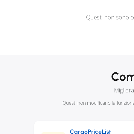
Questi non sono co
Com
Miglior
Questi non modificano la funzion
CargoPriceList