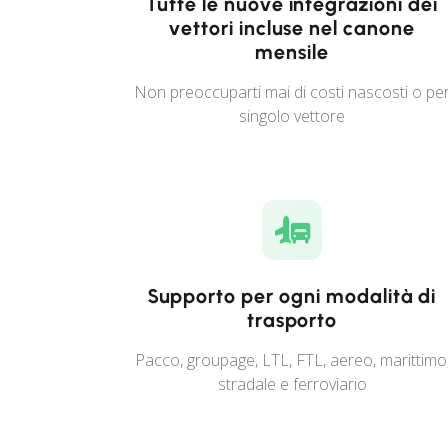
Tutte le nuove integrazioni dei
vettori incluse nel canone
mensile
Non preoccuparti mai di costi nascosti o pe
singolo vettore
Supporto per ogni modalità di
trasporto
Pacco, groupage, LTL, FTL, aereo, marittimo
stradale e ferroviario