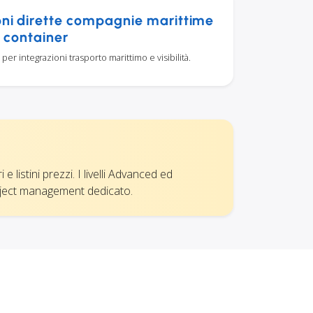
oni dirette compagnie marittime
tà container
per integrazioni trasporto marittimo e visibilità.
 listini prezzi. I livelli Advanced ed
roject management dedicato.