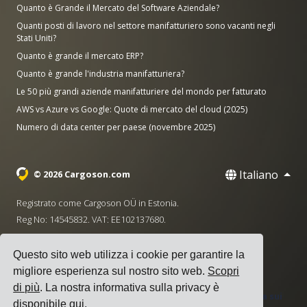
Quanto è Grande il Mercato del Software Aziendale?
Quanti posti di lavoro nel settore manifatturiero sono vacanti negli
Stati Uniti?
Quanto è grande il mercato ERP?
Quanto è grande l'industria manifatturiera?
Le 50 più grandi aziende manifatturiere del mondo per fatturato
AWS vs Azure vs Google: Quote di mercato del cloud (2025)
Numero di data center per paese (novembre 2025)
Italiano
© 2026 Cargoson.com
Registrato come Cargoson OÜ in Estonia.
Reg No: 14545832. VAT: EE102137680.
Sede centrale: Pärnu mnt. 141, 11314 Tallinn, Estonia
Questo sito web utilizza i cookie per garantire la
·
+372 5555 0028
hello@cargoson.com
migliore esperienza sul nostro sito web.
Scopri
di più
. La nostra informativa sulla privacy è
Termini di Servizio
|
Informativa sulla Privacy
|
Politica sui
disponibile
qui
.