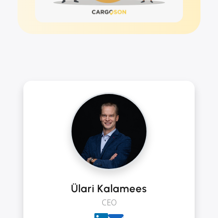
Ülari Kalamees
CEO