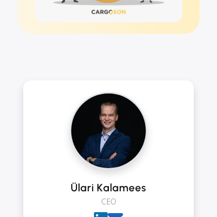
Ülari Kalamees
CEO