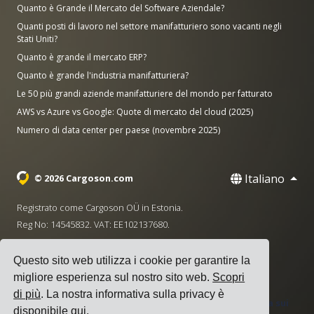
Quanto è Grande il Mercato del Software Aziendale?
Quanti posti di lavoro nel settore manifatturiero sono vacanti negli
Stati Uniti?
Quanto è grande il mercato ERP?
Quanto è grande l'industria manifatturiera?
Le 50 più grandi aziende manifatturiere del mondo per fatturato
AWS vs Azure vs Google: Quote di mercato del cloud (2025)
Numero di data center per paese (novembre 2025)
Italiano
© 2026 Cargoson.com
Registrato come Cargoson OÜ in Estonia.
Reg No: 14545832. VAT: EE102137680.
Sede centrale: Pärnu mnt. 141, 11314 Tallinn, Estonia
Questo sito web utilizza i cookie per garantire la
·
+372 5555 0028
hello@cargoson.com
migliore esperienza sul nostro sito web.
Scopri
di più
. La nostra informativa sulla privacy è
Termini di Servizio
|
Informativa sulla Privacy
|
Politica sui
disponibile
qui
.