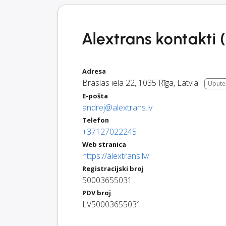
Alextrans kontakti (
Adresa
Braslas iela 22
,
1035
Rīga
,
Latvia
Upute
E-pošta
andrej@alextrans.lv
Telefon
+37127022245
Web stranica
https://alextrans.lv/
Registracijski broj
50003655031
PDV broj
LV50003655031