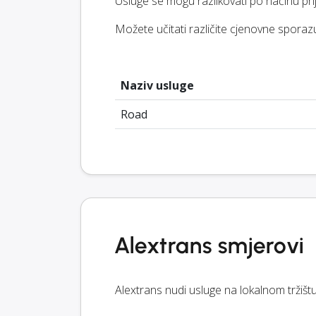
Usluge se mogu razlikovati po načinu pri
Možete učitati različite cjenovne sporazu
Naziv usluge
Road
Alextrans smjerovi
Alextrans nudi usluge na lokalnom tržištu 