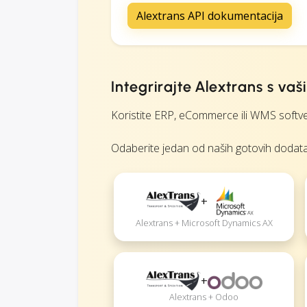
Alextrans API dokumentacija
Integrirajte Alextrans s va
Koristite ERP, eCommerce ili WMS softver?
Odaberite jedan od naših gotovih dodataka i
+
Alextrans + Microsoft Dynamics AX
+
Alextrans + Odoo