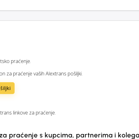
tsko praćenje.
son za praćenje vaših Alextrans pošiljki.
iljki
rans linkove za praćenje.
e za praćenje s kupcima, partnerima i kole