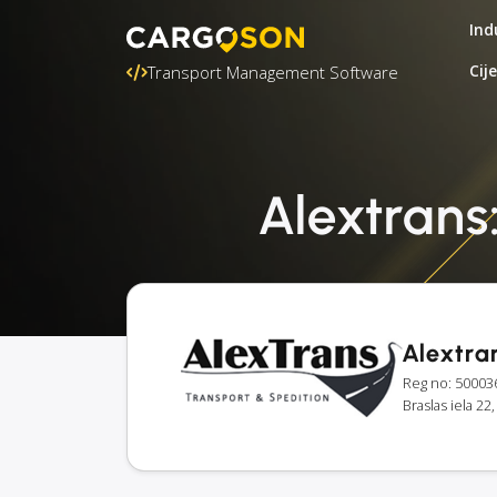
Ind
Cij
Transport Management Software
Alextrans:
Alextra
Reg no: 50003
Braslas iela 22,