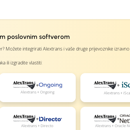
šim poslovnim softverom
 Možete integrirati Alextrans i vaše druge prijevoznike izravno 
li izgradite vlastiti:
+
+
Alextrans + Ongoing
Alextrans + iSca
+
+
Alextrans + Directo
Alextrans + Oracle N