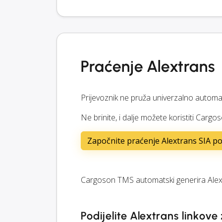
Praćenje Alextrans
Prijevoznik ne pruža univerzalno automa
Ne brinite, i dalje možete koristiti Cargo
Započnite praćenje Alextrans SIA poš
Cargoson TMS automatski generira Alext
Podijelite Alextrans linkov