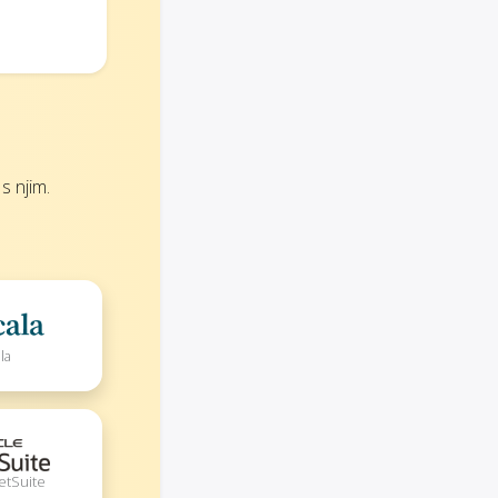
s njim.
la
etSuite