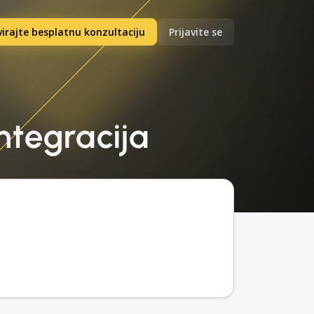
irajte besplatnu konzultaciju
Prijavite se
integracija