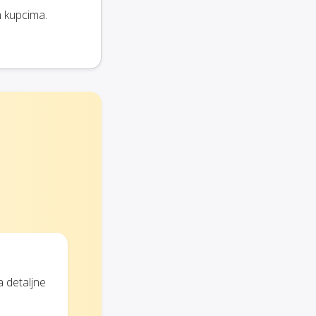
m kupcima.
a detaljne