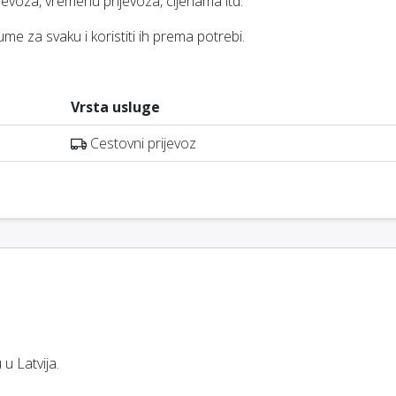
jevoza, vremenu prijevoza, cijenama itd.
me za svaku i koristiti ih prema potrebi.
Vrsta usluge
Cestovni prijevoz
u Latvija.