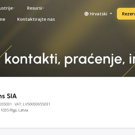
ustrije
Resursi
Hrvatski
Rezerv
ene
Kontaktirajte nas
 kontakti, praćenje, 
ns SIA
655031
· VAT: LV50003655031
 1035 Rīga, Latvia