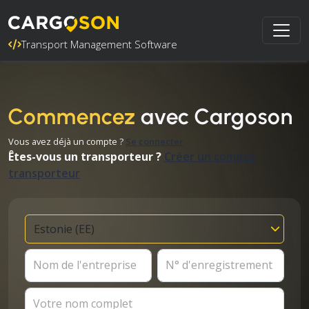
Transport Management Software
Commencez
avec Cargoson
Vous avez déjà un compte ?
Se connecter
Êtes-vous un transporteur ?
Créer un compte
transporteur
Nom de l'entreprise
N° d'enregistrement
Votre nom complet