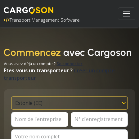
Transport Management Software
Commencez
avec Cargoson
Vous avez déjà un compte ?
Se connecter
Êtes-vous un transporteur ?
Créer un compte
transporteur
Nom de l'entreprise
N° d'enregistrement
Votre nom complet