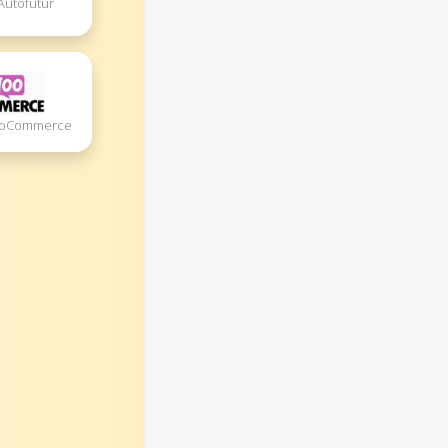
 Autofutur
WooCommerce