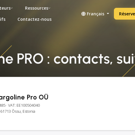
teurs
Ressources
Français
Réserve
ifs
Contactez-nous
ne PRO : contacts, sui
Cargoline Pro OÜ
485
· VAT: EE100504040
 61713 Õssu, Estonia