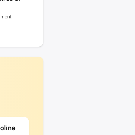
uement
oline