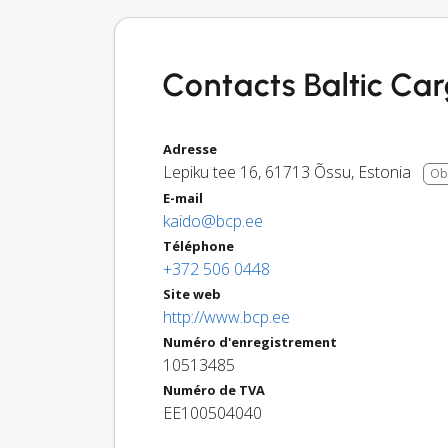
Contacts Baltic Car
Adresse
Lepiku tee 16
,
61713
Õssu
,
Estonia
Obt
E-mail
kaido@bcp.ee
Téléphone
+372 506 0448
Site web
http://www.bcp.ee
Numéro d'enregistrement
10513485
Numéro de TVA
EE100504040