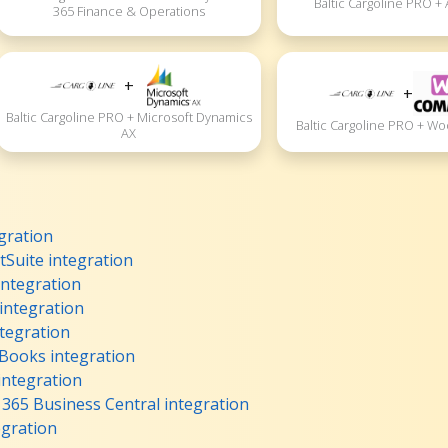
Baltic Cargoline PRO +
365 Finance & Operations
+
+
Baltic Cargoline PRO + Microsoft Dynamics
Baltic Cargoline PRO + 
AX
egration
tSuite integration
integration
integration
ntegration
 Books integration
integration
 365 Business Central integration
egration