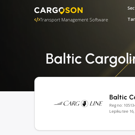
Sec
Tar
Transport Management Software
Baltic Cargoli
Baltic 
Reg no: 10513
Lepiku tee 16,