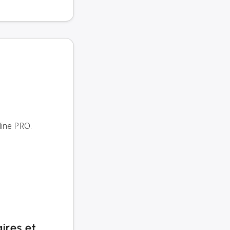
line PRO.
aires et