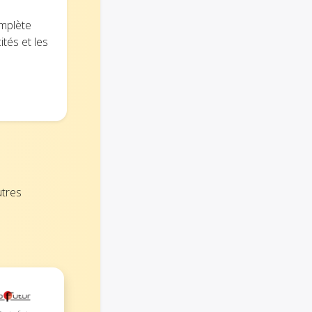
omplète
ités et les
utres