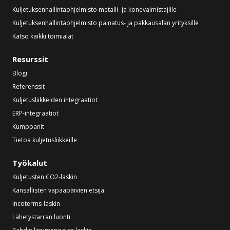
Kuljetuksenhallintaohjelmisto metalli- ja konevalmistajille
Kuljetuksenhallintaohjelmisto painatus- ja pakkausalan yrityksille
Katso kaikki toimialat
Resurssit
Blogi
Referenssit
Kuljetusliikkeiden integraatiot
ERP-integraatiot
Kumppanit
Tietoa kuljetusliikkeille
Työkalut
Kuljetusten CO2-laskin
Kansallisten vapaapäivien etsijä
Incoterms-laskin
Lähetystarran luonti