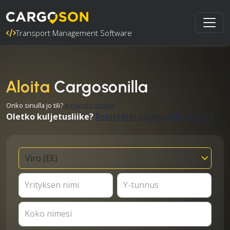
Transport Management Software
Aloita
Cargosonilla
Onko sinulla jo tili?
Kirjaudu sisään
Oletko kuljetusliike?
Rekisteröi kuljetusliikkeen tili
Yrityksen nimi
Y-tunnus
Koko nimesi