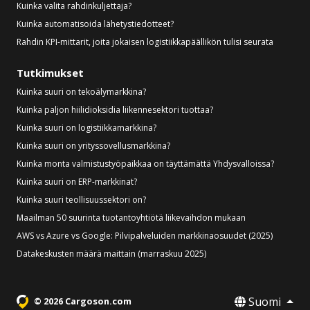
Kuinka valita rahdinkuljettaja?
Kuinka automatisoida lähetystiedotteet?
Rahdin KPI-mittarit, joita jokaisen logistiikkapäällikön tulisi seurata
Tutkimukset
Kuinka suuri on tekoälymarkkina?
Kuinka paljon hiilidioksidia liikennesektori tuottaa?
Kuinka suuri on logistiikkamarkkina?
Kuinka suuri on yrityssovellusmarkkina?
Kuinka monta valmistustyöpaikkaa on täyttämättä Yhdysvalloissa?
Kuinka suuri on ERP-markkinat?
Kuinka suuri teollisuussektori on?
Maailman 50 suurinta tuotantoyhtiötä liikevaihdon mukaan
AWS vs Azure vs Google: Pilvipalveluiden markkinaosuudet (2025)
Datakeskusten määrä maittain (marraskuu 2025)
Suomi
© 2026 Cargoson.com