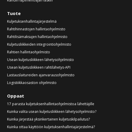
Rahdin läpimenoajan laskin
Tuote
Kuljetuksenhallintajärjestelmä
Rahtihinnastojen hallintaohjelmisto
Rahtilisämaksujen hallintaohjelmisto
Kuljetusliikkeiden integrointiohjelmisto
Rahtien hallintaohjelmisto
Usean kuljetusliikkeen lähetysohjelmisto
Usean kuljetusliikkeen rahtilähetys-API
Lastauslaitureiden ajanvarausohjelmisto
Logistiikkaosaston ohjelmisto
Oppaat
17 parasta kuljetuksenhallintaohjelmistoa lähettäjille
Kuinka valita usean kuljetusliikkeen lähetysohjelmisto?
Kuinka järjestää yksinkertainen kuljetuskilpailutus?
Kuinka ottaa käyttöön kuljetuksenhallintajärjestelmä?