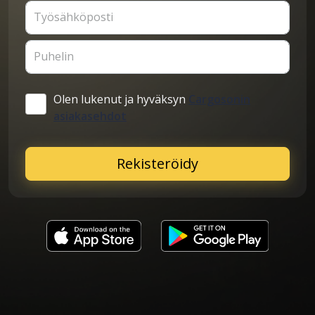
Työsähköposti
Puhelin
Olen lukenut ja hyväksyn
Cargosonin
asiakasehdot
Rekisteröidy