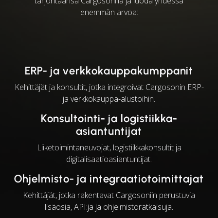
tarjontaansa Cargosonilla ja luoda yhdessä
enemmän arvoa:
ERP- ja verkkokauppakumppanit
Kehittäjät ja konsultit, jotka integroivat Cargosonin ERP-
ja verkkokauppa-alustoihin.
Konsultointi- ja logistiikka-
asiantuntijat
Liiketoimintaneuvojat, logistiikkakonsultit ja
digitalisaatioasiantuntijat.
Ohjelmisto- ja integraatiotoimittajat
Kehittäjät, jotka rakentavat Cargosoniin perustuvia
lisäosia, API:ja ja ohjelmistoratkaisuja.