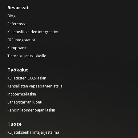
Resurssit
Blogi
Referenssit
Kuljetusliikkeiden integraatiot
ERP-integraatiot
Kumppanit
Tietoa kuljetusliikkeille
Työkalut
Kuljetusten CO2-laskin
Kansallisten vapaapäivien etsijä
Incoterms-laskin
Lähetystarran luonti
Rahdin läpimenoajan laskin
Tuote
Kuljetuksenhallintajärjestelmä