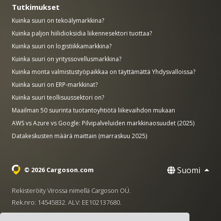
Tutkimukset
Kuinka suuri on tekoälymarkkina?
Kuinka paljon hiilidioksidia liikennesektori tuottaa?
Kuinka suuri on logistiikkamarkkina?
Kuinka suuri on yrityssovellusmarkkina?
Kuinka monta valmistustyöpaikkaa on täyttämättä Yhdysvalloissa?
Kuinka suuri on ERP-markkinat?
Kuinka suuri teollisuussektori on?
Maailman 50 suurinta tuotantoyhtiötä liikevaihdon mukaan
AWS vs Azure vs Google: Pilvipalveluiden markkinaosuudet (2025)
Datakeskusten määrä maittain (marraskuu 2025)
Suomi
© 2026 Cargoson.com
Rekisteröity Virossa nimellä Cargoson OÜ.
Rek.nro: 14545832. ALV: EE102137680.
Pääkonttori: Pärnu mnt. 141, 11314 Tallinna, Viro