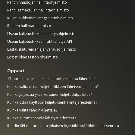
Rahtihinnastojen hallintaohjelmisto
Rahtilisämaksujen hallintaohjelmisto
Kuljetusliikkeiden integrointiohjelmisto
Rahtien hallintaohjelmisto
Usean kuljetusliikkeen lähetysohjelmisto
Usean kuljetusliikkeen rahtilähetys-API
Lastauslaitureiden ajanvarausohjelmisto
Logistiikkaosaston ohjelmisto
Oppaat
17 parasta kuljetuksenhallintaohjelmistoa lähettäjille
Kuinka valita usean kuljetusliikkeen lähetysohjelmisto?
Kuinka järjestää yksinkertainen kuljetuskilpailutus?
Kuinka ottaa käyttöön kuljetuksenhallintajärjestelmä?
Kuinka valita rahdinkuljettaja?
Kuinka automatisoida lähetystiedotteet?
Rahdin KPI-mittarit, joita jokaisen logistiikkapäällikön tulisi seurata