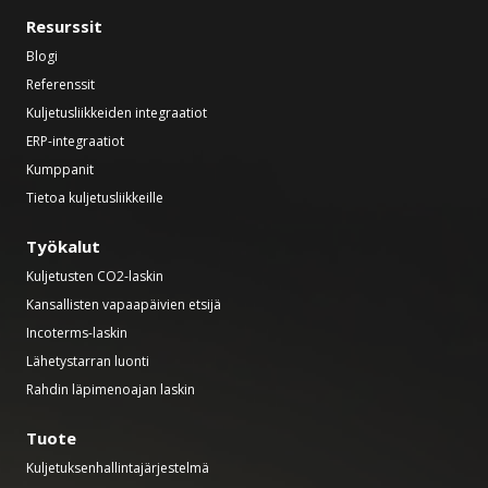
Resurssit
Blogi
Referenssit
Kuljetusliikkeiden integraatiot
ERP-integraatiot
Kumppanit
Tietoa kuljetusliikkeille
Työkalut
Kuljetusten CO2-laskin
Kansallisten vapaapäivien etsijä
Incoterms-laskin
Lähetystarran luonti
Rahdin läpimenoajan laskin
Tuote
Kuljetuksenhallintajärjestelmä