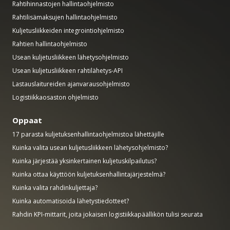
Rahtihinnastojen hallintaohjelmisto
Rahtilisämaksujen hallintaohjelmisto
Kuljetusliikkeiden integrointiohjelmisto
Rahtien hallintaohjelmisto
Usean kuljetusliikkeen lähetysohjelmisto
Usean kuljetusliikkeen rahtilähetys-API
Lastauslaitureiden ajanvarausohjelmisto
Logistiikkaosaston ohjelmisto
Oppaat
17 parasta kuljetuksenhallintaohjelmistoa lähettäjille
Kuinka valita usean kuljetusliikkeen lähetysohjelmisto?
Kuinka järjestää yksinkertainen kuljetuskilpailutus?
Kuinka ottaa käyttöön kuljetuksenhallintajärjestelmä?
Kuinka valita rahdinkuljettaja?
Kuinka automatisoida lähetystiedotteet?
Rahdin KPI-mittarit, joita jokaisen logistiikkapäällikön tulisi seurata