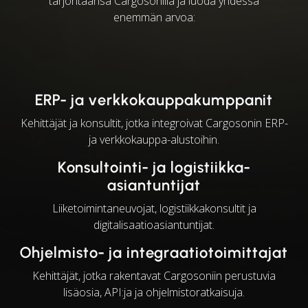
tarjontaansa Cargosonilla ja luoda yhdessä
enemmän arvoa:
ERP- ja verkkokauppakumppanit
Kehittäjät ja konsultit, jotka integroivat Cargosonin ERP-
ja verkkokauppa-alustoihin.
Konsultointi- ja logistiikka-
asiantuntijat
Liiketoimintaneuvojat, logistiikkakonsultit ja
digitalisaatioasiantuntijat.
Ohjelmisto- ja integraatiotoimittajat
Kehittäjät, jotka rakentavat Cargosoniin perustuvia
lisäosia, API:ja ja ohjelmistoratkaisuja.