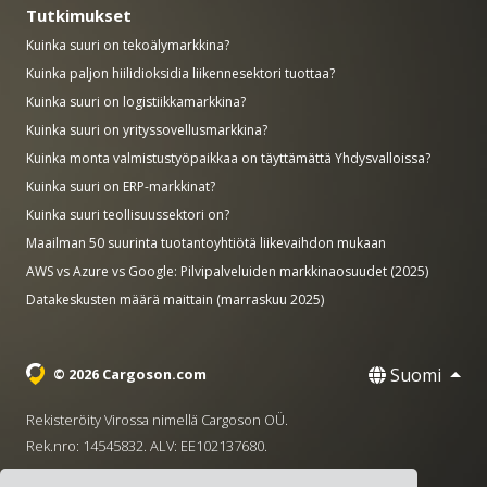
Tutkimukset
Kuinka suuri on tekoälymarkkina?
Kuinka paljon hiilidioksidia liikennesektori tuottaa?
Kuinka suuri on logistiikkamarkkina?
Kuinka suuri on yrityssovellusmarkkina?
Kuinka monta valmistustyöpaikkaa on täyttämättä Yhdysvalloissa?
Kuinka suuri on ERP-markkinat?
Kuinka suuri teollisuussektori on?
Maailman 50 suurinta tuotantoyhtiötä liikevaihdon mukaan
AWS vs Azure vs Google: Pilvipalveluiden markkinaosuudet (2025)
Datakeskusten määrä maittain (marraskuu 2025)
Suomi
© 2026 Cargoson.com
Rekisteröity Virossa nimellä Cargoson OÜ.
Rek.nro: 14545832. ALV: EE102137680.
Pääkonttori: Pärnu mnt. 141, 11314 Tallinna, Viro