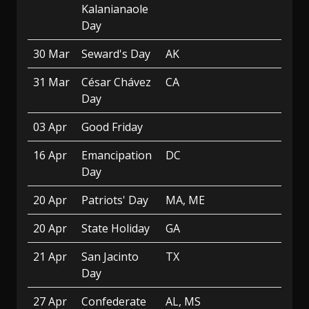
Kalanianaole
Day
30 Mar
Seward's Day
AK
31 Mar
César Chávez
CA
Day
03 Apr
Good Friday
16 Apr
Emancipation
DC
Day
20 Apr
Patriots' Day
MA, ME
20 Apr
State Holiday
GA
21 Apr
San Jacinto
TX
Day
27 Apr
Confederate
AL, MS