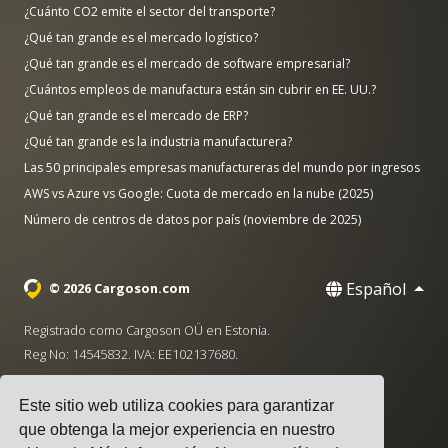
¿Cuánto CO2 emite el sector del transporte?
¿Qué tan grande es el mercado logístico?
¿Qué tan grande es el mercado de software empresarial?
¿Cuántos empleos de manufactura están sin cubrir en EE. UU.?
¿Qué tan grande es el mercado de ERP?
¿Qué tan grande es la industria manufacturera?
Las 50 principales empresas manufactureras del mundo por ingresos
AWS vs Azure vs Google: Cuota de mercado en la nube (2025)
Número de centros de datos por país (noviembre de 2025)
Español
© 2026 Cargoson.com
Registrado como Cargoson OÜ en Estonia.
Reg No: 14545832. IVA: EE102137680.
Sede: Pärnu mnt. 141, 11314 Tallinn, Estonia
Este sitio web utiliza cookies para garantizar
·
+372 5555 0028
hello@cargoson.com
que obtenga la mejor experiencia en nuestro