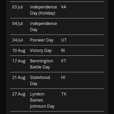
03 Jul
Independence
VA
Day (Holiday)
04 Jul
Independence
Day
24 Jul
Pioneer Day
UT
10 Aug
Victory Day
RI
17 Aug
Bennington
VT
Battle Day
21 Aug
Statehood
HI
Day
27 Aug
Lyndon
TX
Baines
Johnson Day