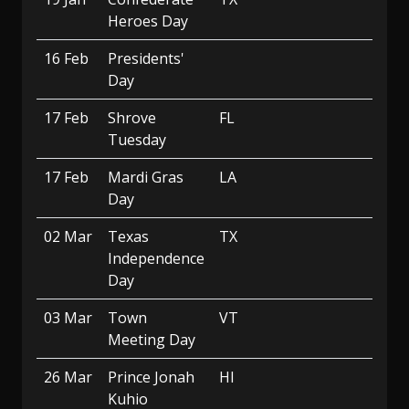
Heroes Day
16 Feb
Presidents'
Day
17 Feb
Shrove
FL
Tuesday
17 Feb
Mardi Gras
LA
Day
02 Mar
Texas
TX
Independence
Day
03 Mar
Town
VT
Meeting Day
26 Mar
Prince Jonah
HI
Kuhio