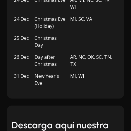
24 Dec
Christmas Eve
AR, MI, NC, SC, TX,
WI
24 Dec
Christmas Eve
MI, SC, VA
(Holiday)
25 Dec
Christmas
Day
26 Dec
Day after
AR, NC, OK, SC, TN,
Christmas
TX
31 Dec
New Year's
MI, WI
Eve
Descarga aquí nuestra