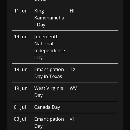
11 Jun
King
HI
Kamehameha
I Day
19 Jun
Juneteenth
National
Independence
Day
19 Jun
Emancipation
TX
Day in Texas
19 Jun
West Virginia
WV
Day
01 Jul
Canada Day
03 Jul
Emancipation
VI
Day