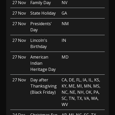
27 Nov
Family Day
NV
27 Nov
State Holiday
GA
27 Nov
Presidents'
NM
Day
27 Nov
Lincoln's
IN
Birthday
27 Nov
American
MD
Indian
Heritage Day
27 Nov
Day after
CA, DE, FL, IA, IL, KS,
Thanksgiving
KY, ME, MI, MN, MS,
(Black Friday)
NC, NE, NH, OK, PA,
SC, TN, TX, VA, WA,
WV