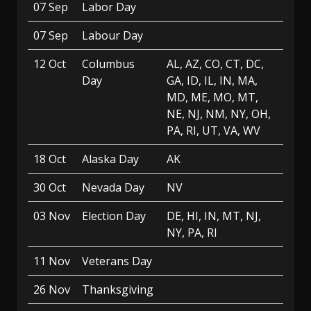
07 Sep
Labor Day
07 Sep
Labour Day
12 Oct
Columbus
AL, AZ, CO, CT, DC,
Day
GA, ID, IL, IN, MA,
MD, ME, MO, MT,
NE, NJ, NM, NY, OH,
PA, RI, UT, VA, WV
18 Oct
Alaska Day
AK
30 Oct
Nevada Day
NV
03 Nov
Election Day
DE, HI, IN, MT, NJ,
NY, PA, RI
11 Nov
Veterans Day
26 Nov
Thanksgiving