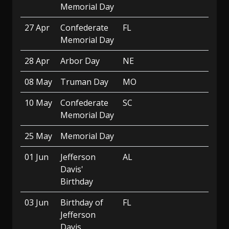
Memorial Day
27 Apr
Confederate
FL
Memorial Day
28 Apr
Arbor Day
NE
08 May
Truman Day
MO
10 May
Confederate
SC
Memorial Day
25 May
Memorial Day
01 Jun
Jefferson
AL
Davis'
Birthday
03 Jun
Birthday of
FL
Jefferson
Davis