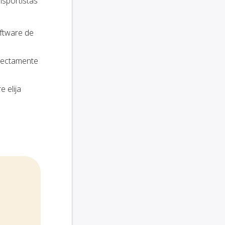
nsportistas
oftware de
irectamente
e elija