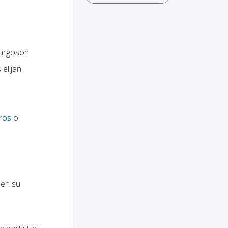
argoson
elijan
ros
o
 en su