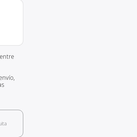
entre
envío,
as
ita