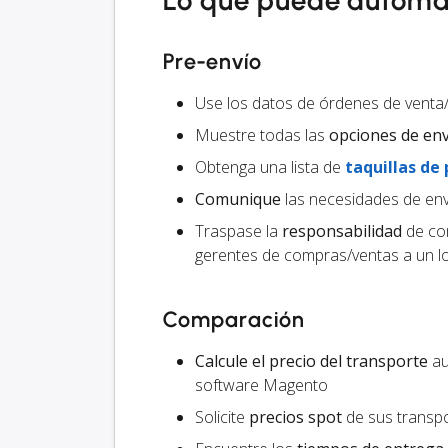
Lo que puede automa
Pre-envío
Use los datos de órdenes de vent
Muestre todas las
opciones de en
Obtenga una lista de
taquillas de
Comunique
las necesidades de env
Traspase la
responsabilidad
de com
gerentes de compras/ventas a un lo
Comparación
Calcule el precio del transporte
au
software Magento
Solicite
precios spot
de sus transpo