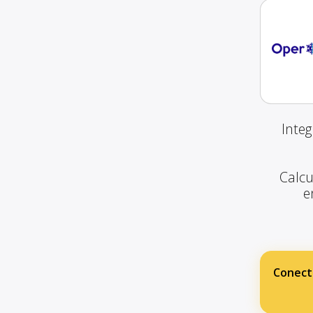
Inte
Calcu
e
Conect