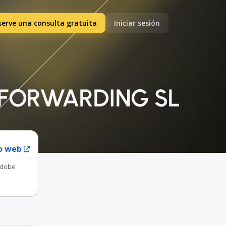
serve una consulta gratuita
Iniciar sesión
R FORWARDING SL
io web
 Adobe