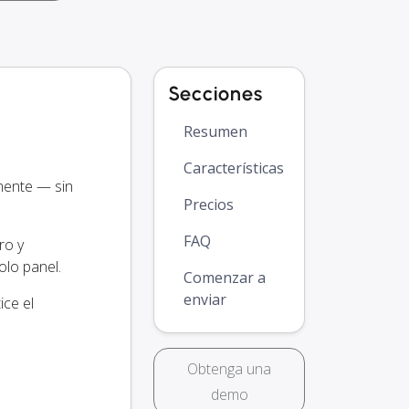
Secciones
Resumen
Características
mente — sin
Precios
FAQ
ro y
lo panel.
Comenzar a
enviar
ce el
Obtenga una
demo