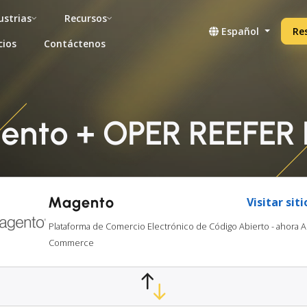
ustrias
Recursos
Español
Re
cios
Contáctenos
gento + OPER REEFE
Magento
Visitar sit
Plataforma de Comercio Electrónico de Código Abierto - ahora
Commerce