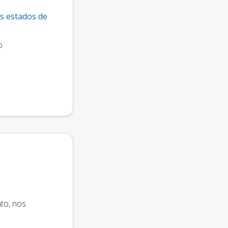
os estados de
o
to, nos