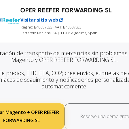
OPER REEFER FORWARDING SL
Visitar sitio web
Reg no: B40607533
· VAT: B40607533
Carretera Nacional 340, 11206 Algeciras, Spain
gración de transporte de mercancías sin problemas 
Magento y OPER REEFER FORWARDING SL.
le precios, ETD, ETA, CO2; cree envíos, etiquetas de 
nlaces de seguimiento y notificaciones personalizad
automáticamente.
ar Magento + OPER REEFER
Reserve una demo gratu
FORWARDING SL