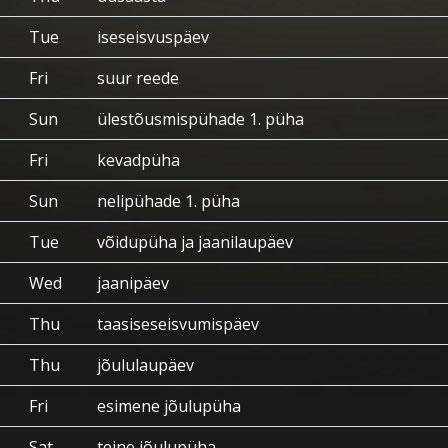
Tue
iseseisvuspäev
Fri
suur reede
Sun
ülestõusmispühade 1. püha
Fri
kevadpüha
Sun
nelipühade 1. püha
Tue
võidupüha ja jaanilaupäev
Wed
jaanipäev
Thu
taasiseseisvumispäev
Thu
jõululaupäev
Fri
esimene jõulupüha
Sat
teine jõulupüha