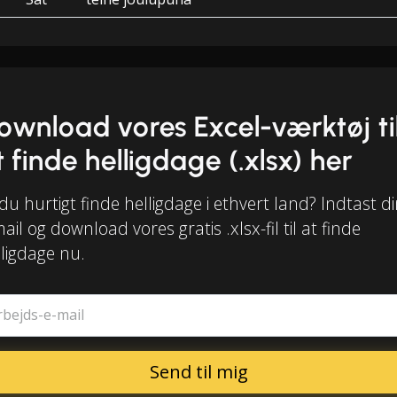
ownload vores Excel-værktøj ti
t finde helligdage (.xlsx) her
 du hurtigt finde helligdage i ethvert land? Indtast d
ail og download vores gratis .xlsx-fil til at finde
lligdage nu.
rbejds-e-mail