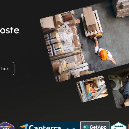
ooste
ation