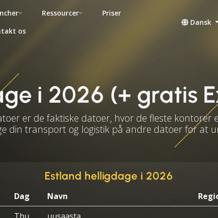
ncher
Ressourcer
Priser
Dansk
takt os
age i 2026 (+ gratis
atoer er de faktiske datoer, hvor de fleste kontorer 
e din transport og logistik på andre datoer for at
Estland helligdage i 2026
Dag
Navn
Regi
Thu
uusaasta