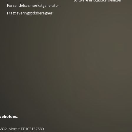
Software til logistikafdelinger
Forsendelsesmærkatgenerator
Fragtleveringstidsberegner
rbeholdes.
45832. Moms: EE102137680.