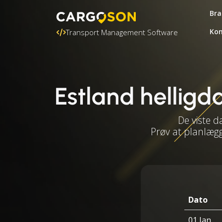
Bra
Kon
Transport Management Software
Estland helligd
De viste d
Prøv at planlægg
Dato
01 Jan