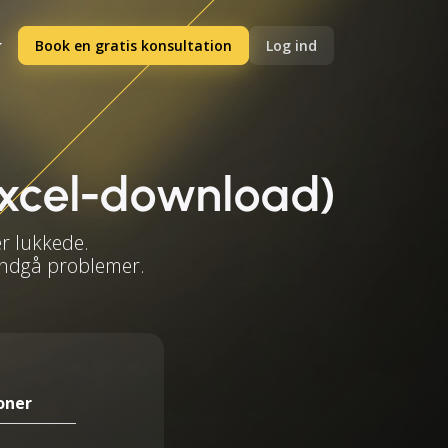
Book en gratis konsultation
Log ind
 Excel-download)
er lukkede.
 undgå problemer.
oner