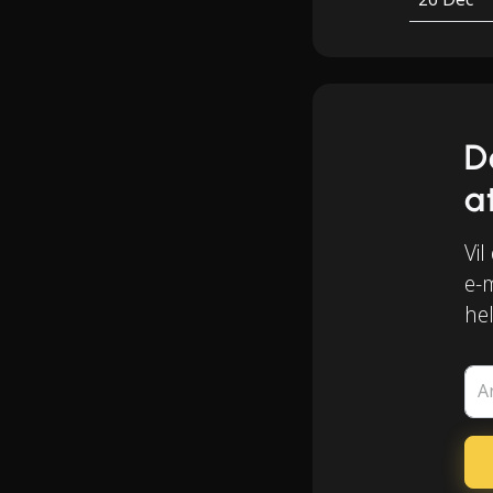
D
a
Vil
e-m
he
A