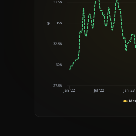
37.5%
35%
%
Chart
32.5%
30%
27.5%
Jan '22
Jul '22
Jan '23
Med