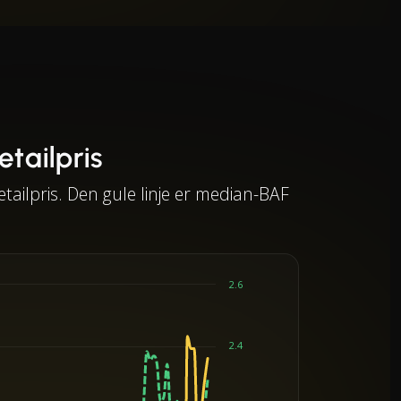
tailpris
ailpris. Den gule linje er median-BAF
2.6
2.4