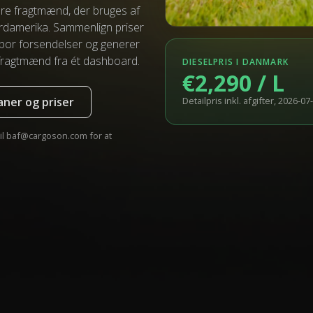
ere fragtmænd, der bruges af
rdamerika. Sammenlign priser
spor forsendelser og generer
 fragtmænd fra ét dashboard.
DIESELPRIS I DANMARK
€2,290 / L
aner og priser
Detailpris inkl. afgifter, 2026-07
il
baf@cargoson.com
for at