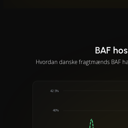
BAF hos
Hvordan danske fragtmænds BAF har ud
42.5%
40%