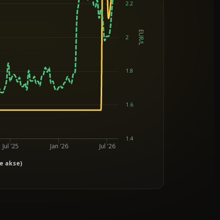
2.2
EUR/L
2
1.8
1.6
1.4
Jul '25
Jan '26
Jul '26
re akse)