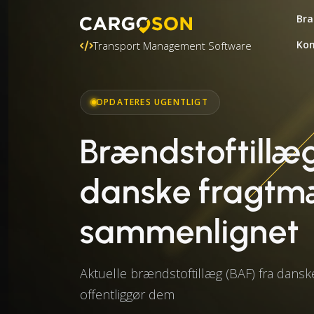
Bra
Kon
Transport Management Software
OPDATERES UGENTLIGT
Brændstoftillæg
danske fragt
sammenlignet
Aktuelle brændstoftillæg (BAF) fra dans
offentliggør dem