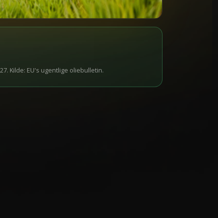
-27. Kilde: EU's ugentlige oliebulletin.