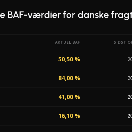
le BAF-værdier for danske fr
AKTUEL BAF
SIDST O
Factor) fra 19 fragtmænd, der opererer i Danmark, med da
50,50 %
2
84,00 %
2
41,00 %
2
16,10 %
2