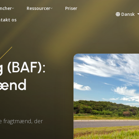
ncher
Ressourcer
Priser
Dansk
takt os
 (BAF):
mænd
ke fragtmænd, der