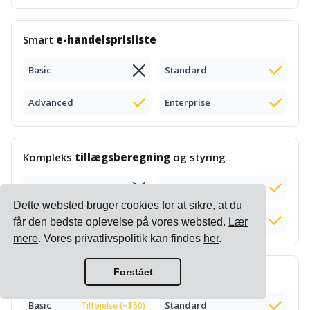
Smart
e-handelsprisliste
Basic
Standard
Advanced
Enterprise
Kompleks
tillægsberegning
og styring
Basic
Standard
Dette websted bruger cookies for at sikre, at du
Advanced
Enterprise
får den bedste oplevelse på vores websted.
Lær
mere
. Vores privatlivspolitik kan findes
her
.
Forstået
Leveringstids
beregning
Basic
Standard
Tilføjelse (+$50)