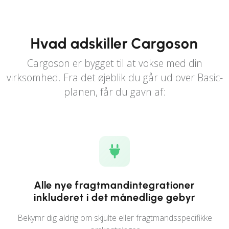
Hvad adskiller Cargoson
Cargoson er bygget til at vokse med din
virksomhed. Fra det øjeblik du går ud over Basic-
planen, får du gavn af:
Alle nye fragtmandintegrationer
inkluderet i det månedlige gebyr
Bekymr dig aldrig om skjulte eller fragtmandsspecifikke