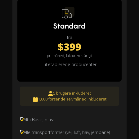
Standard
fra
$399
pr. måned, faktureres årligt
Til etablerede producenter
5 brugere inkluderet
1.000 forsendelser/måned inkluderet
Alt i Basic, plus:
Alle transportformer (vej, luft, hav, jernbane)