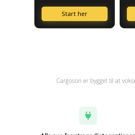
Start her
Cargoson er bygget til at voks