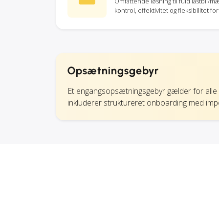
Omfattende løsning til fuld lastbil/mæ
kontrol, effektivitet og fleksibilitet
Opsætningsgebyr
Et engangsopsætningsgebyr gælder for alle n
inkluderer struktureret onboarding med import