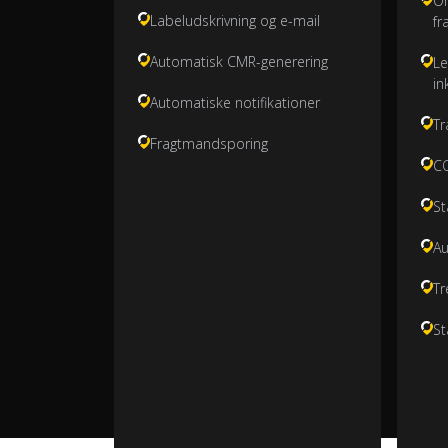
O
Labeludskrivning og e-mail
fr
Automatisk CMR-generering
Le
in
Automatiske notifikationer
Tr
Fragtmandsporing
CO
St
Au
Tr
St