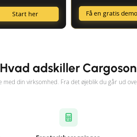
Få en gratis dem
Start her
Hvad adskiller Cargoso
e med din virksomhed. Fra det øjeblik du går ud ove