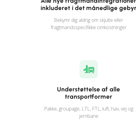
Alle nye fragtmandintegratione
inkluderet i det månedlige geby
Bekymr dig aldrig om skjulte eller
fragtmandsspecifikke omkostninger
Understøttelse af alle
transportformer
Pakke, groupage, LTL, FTL, luft, hav, vej og
jernbane