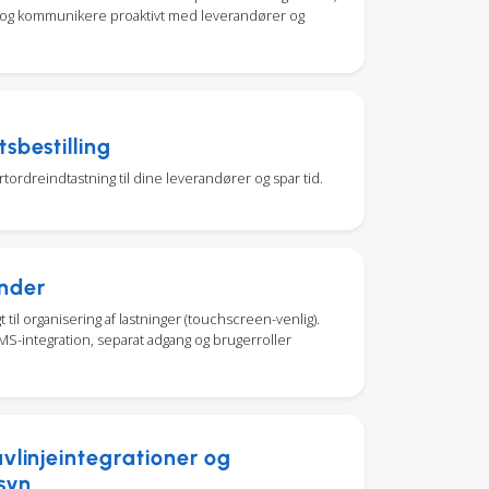
 og kommunikere proaktivt med leverandører og
sbestilling
tordreindtastning til dine leverandører og spar tid.
nder
t til organisering af lastninger (touchscreen-venlig).
S-integration, separat adgang og brugerroller
avlinjeintegrationer og
syn