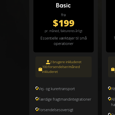
Basic
fra
$199
pr. måned, faktureres årligt
Essentielle værktøjer til små
operationer
2 brugere inkluderet
100 forsendelser/måned
inkluderet
Vej- og kurertransport
Al
Færdige fragtmandintegrationer
Al
ha
Forsendelsesoversigt