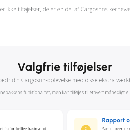
 er ikke tilføjelser, de er en del af Cargosons kernevæ
Valgfrie tilføjelser
bedr din Cargoson-oplevelse med disse ekstra værkt
epakkens funktionalitet, men kan tilføjes til ethvert månedligt e
Rapport o
tet fra forskellige fragtmænd
Samlet overblik 