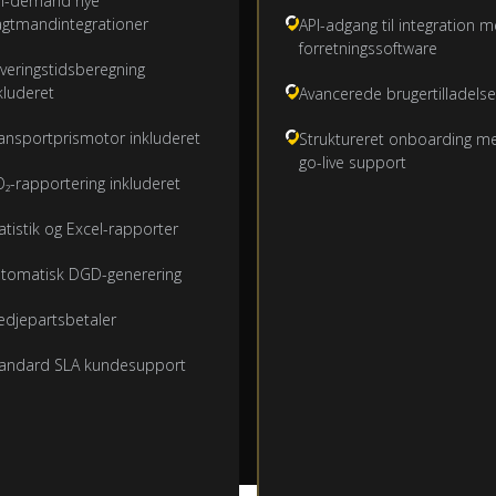
n-demand nye
agtmandintegrationer
API-adgang til integration 
forretningssoftware
veringstidsberegning
kluderet
Avancerede brugertilladelse
ansportprismotor inkluderet
Struktureret onboarding m
go-live support
₂-rapportering inkluderet
atistik og Excel-rapporter
tomatisk DGD-generering
edjepartsbetaler
andard SLA kundesupport