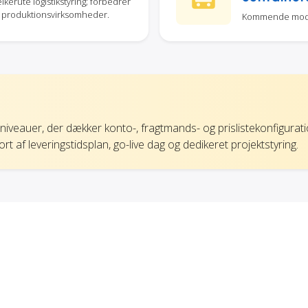
lkerute logistikstyring; forbedrer
 for produktionsvirksomheder.
Kommende modul 
iveauer, der dækker konto-, fragtmands- og prislistekonfigurat
 af leveringstidsplan, go-live dag og dedikeret projektstyring.