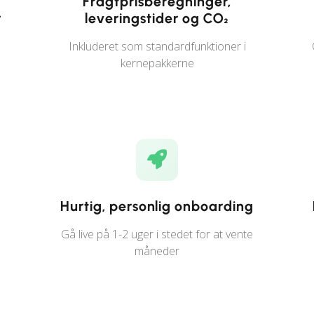
r
Fragtprisberegninger,
r
leveringstider og CO₂
Inkluderet som standardfunktioner i
kernepakkerne
Hurtig, personlig onboarding
Gå live på 1-2 uger i stedet for at vente
måneder