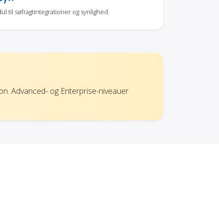
til søfragtintegrationer og synlighed.
ion. Advanced- og Enterprise-niveauer