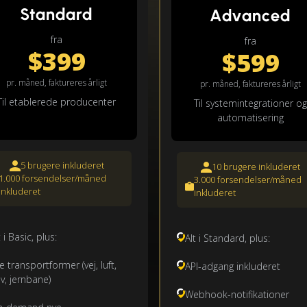
Standard
Advanced
fra
fra
$399
$599
pr. måned, faktureres årligt
pr. måned, faktureres årligt
Til etablerede producenter
Til systemintegrationer og
automatisering
5 brugere inkluderet
10 brugere inkluderet
1.000 forsendelser/måned
3.000 forsendelser/måned
inkluderet
inkluderet
t i Basic, plus:
Alt i Standard, plus:
le transportformer (vej, luft,
API-adgang inkluderet
v, jernbane)
Webhook-notifikationer