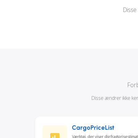
Disse
For
Disse ændrer ikke kern
CargoPriceList
Værktøj, der viser dig fragtprisestima