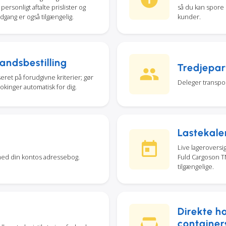
ersonligt aftalte prislister og
så du kan spore
gang er også tilgængelig.
kunder.
andsbestilling
Tredjepart
eret på forudgivne kriterier; gør
Deleger transpor
okinger automatisk for dig.
Lastekale
Live lageroversig
med din kontos adressebog.
Fuld Cargoson TM
tilgængelige.
Direkte h
container