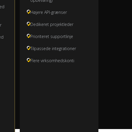
opbevaring)
med
Højere API-grænser
Dedikeret projektleder
r
Prioriteret supportlinje
ed
Tilpassede integrationer
Flere virksomhedskonti