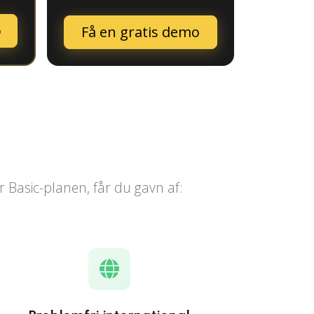
o
Få en gratis demo
n
r Basic-planen, får du gavn af: