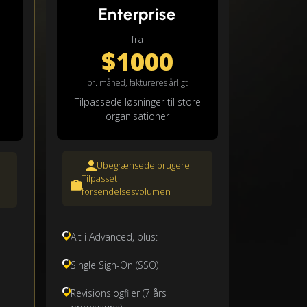
Enterprise
fra
$1000
pr. måned, faktureres årligt
Tilpassede løsninger til store
organisationer
Ubegrænsede brugere
Tilpasset
forsendelsesvolumen
Alt i Advanced, plus:
Single Sign-On (SSO)
Revisionslogfiler (7 års