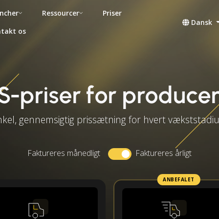
ncher
Ressourcer
Priser
Dansk
takt os
-priser for produce
kel, gennemsigtig prissætning for hvert vækststad
Faktureres månedligt
Faktureres årligt
ANBEFALET