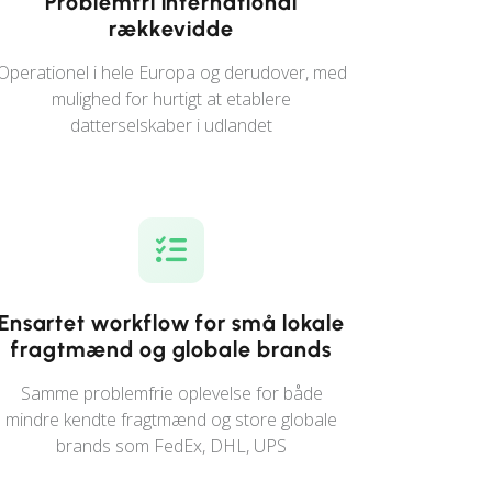
Problemfri international
rækkevidde
Operationel i hele Europa og derudover, med
mulighed for hurtigt at etablere
datterselskaber i udlandet
Ensartet workflow for små lokale
fragtmænd og globale brands
Samme problemfrie oplevelse for både
mindre kendte fragtmænd og store globale
brands som FedEx, DHL, UPS