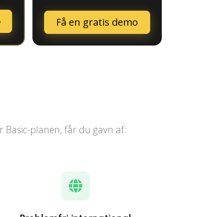
o
Få en gratis demo
n
r Basic-planen, får du gavn af: