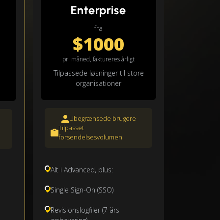
Enterprise
fra
$1000
pr. måned, faktureres årligt
Tilpassede løsninger til store
organisationer
Ubegrænsede brugere
Tilpasset
forsendelsesvolumen
Alt i Advanced, plus:
Single Sign-On (SSO)
Revisionslogfiler (7 års