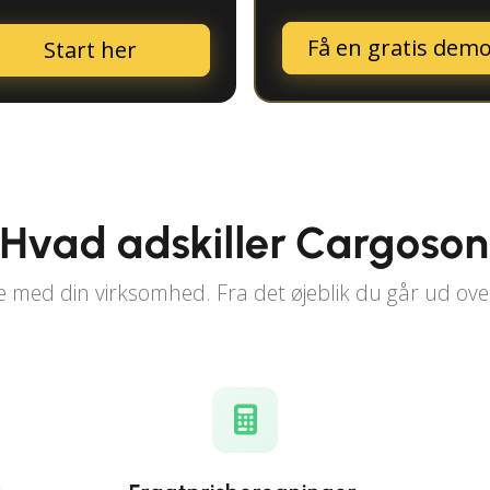
Få en gratis dem
Start her
Hvad adskiller Cargoso
e med din virksomhed. Fra det øjeblik du går ud ove