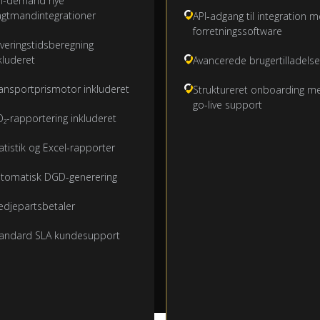
n-demand nye
agtmandintegrationer
API-adgang til integration 
forretningssoftware
veringstidsberegning
kluderet
Avancerede brugertilladelse
ansportprismotor inkluderet
Struktureret onboarding m
go-live support
₂-rapportering inkluderet
atistik og Excel-rapporter
tomatisk DGD-generering
edjepartsbetaler
andard SLA kundesupport