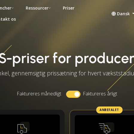
ncher
Ressourcer
Priser
Dansk
takt os
-priser for produce
kel, gennemsigtig prissætning for hvert vækststad
Faktureres månedligt
Faktureres årligt
ANBEFALET