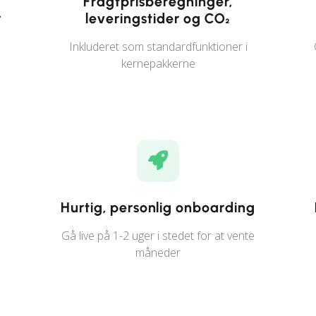
r
Fragtprisberegninger,
r
leveringstider og CO₂
Inkluderet som standardfunktioner i
kernepakkerne
Hurtig, personlig onboarding
Gå live på 1-2 uger i stedet for at vente
måneder