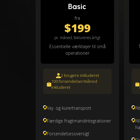
Basic
fra
$199
pr. måned, faktureres årligt
Essentielle værktøjer til små
operationer
2 brugere inkluderet
100 forsendelser/måned
inkluderet
Vej- og kurertransport
Al
Færdige fragtmandintegrationer
Al
ha
Forsendelsesoversigt