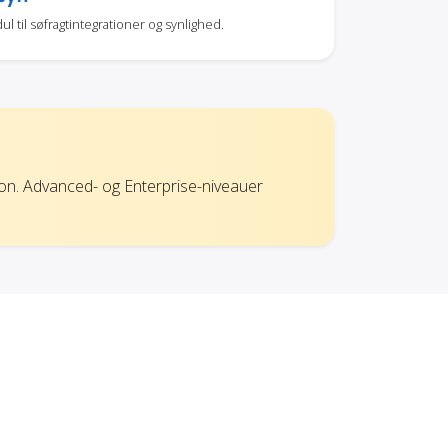
til søfragtintegrationer og synlighed.
ion. Advanced- og Enterprise-niveauer