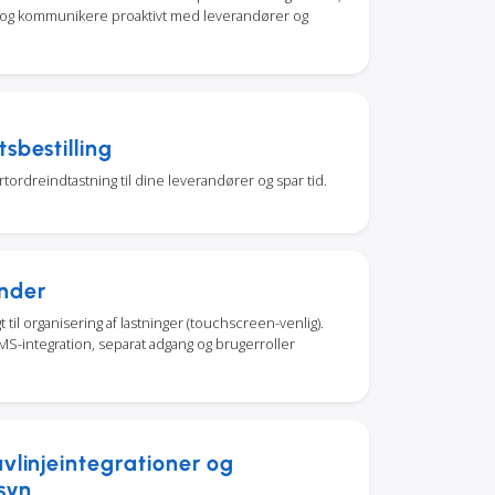
 og kommunikere proaktivt med leverandører og
sbestilling
tordreindtastning til dine leverandører og spar tid.
nder
t til organisering af lastninger (touchscreen-venlig).
S-integration, separat adgang og brugerroller
avlinjeintegrationer og
syn