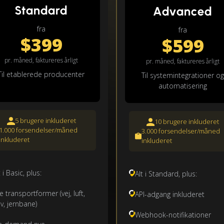
Standard
Advanced
fra
fra
$399
$599
pr. måned, faktureres årligt
pr. måned, faktureres årligt
Til etablerede producenter
Til systemintegrationer og
automatisering
5 brugere inkluderet
10 brugere inkluderet
1.000 forsendelser/måned
3.000 forsendelser/måned
inkluderet
inkluderet
t i Basic, plus:
Alt i Standard, plus:
le transportformer (vej, luft,
API-adgang inkluderet
v, jernbane)
Webhook-notifikationer