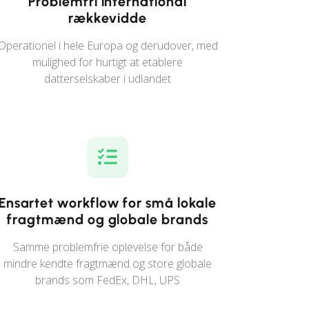
Problemfri international
rækkevidde
Operationel i hele Europa og derudover, med
mulighed for hurtigt at etablere
datterselskaber i udlandet
Ensartet workflow for små lokale
fragtmænd og globale brands
Samme problemfrie oplevelse for både
mindre kendte fragtmænd og store globale
brands som FedEx, DHL, UPS