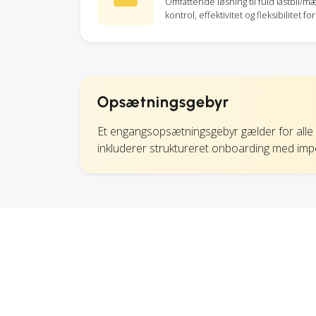
Omfattende løsning til fuld lastbil/mæ
kontrol, effektivitet og fleksibilitet
Opsætningsgebyr
Et engangsopsætningsgebyr gælder for alle n
inkluderer struktureret onboarding med import