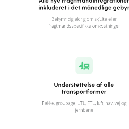
Alle nye fragtmandintegratione
inkluderet i det månedlige geby
Bekymr dig aldrig om skjulte eller
fragtmandsspecifikke omkostninger
Understøttelse af alle
transportformer
Pakke, groupage, LTL, FTL, luft, hav, vej og
jernbane