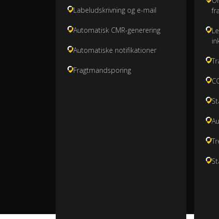
O
Labeludskrivning og e-mail
fr
Automatisk CMR-generering
Le
in
Automatiske notifikationer
Tr
Fragtmandsporing
CO
St
Au
Tr
St