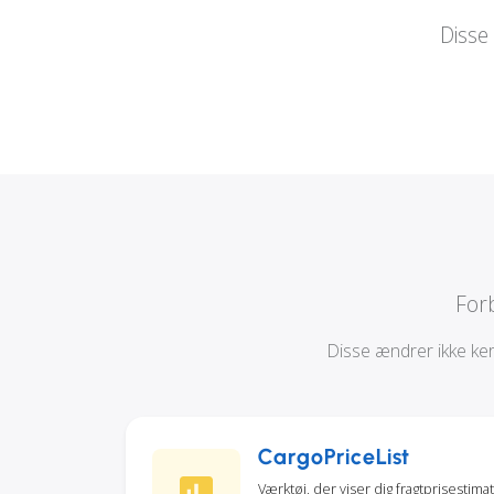
Disse
For
Disse ændrer ikke kern
CargoPriceList
Værktøj, der viser dig fragtprisestima