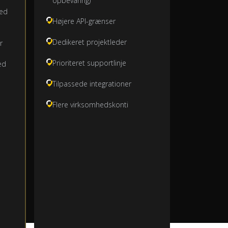
opbevaring)
med
Højere API-grænser
Dedikeret projektleder
r
Prioriteret supportlinje
ed
Tilpassede integrationer
Flere virksomhedskonti