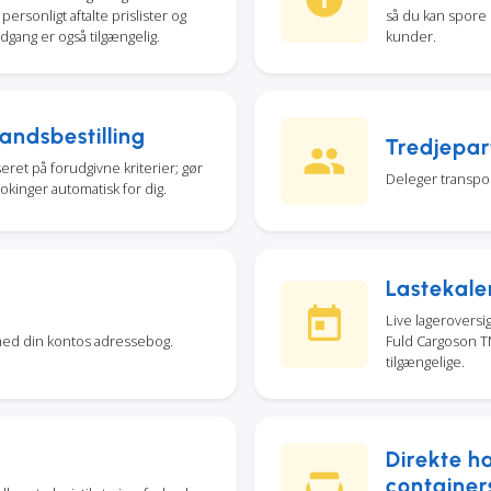
ersonligt aftalte prislister og
så du kan spore
gang er også tilgængelig.
kunder.
andsbestilling
Tredjepart
eret på forudgivne kriterier; gør
Deleger transpor
okinger automatisk for dig.
Lastekale
Live lageroversig
med din kontos adressebog.
Fuld Cargoson TM
tilgængelige.
Direkte h
container