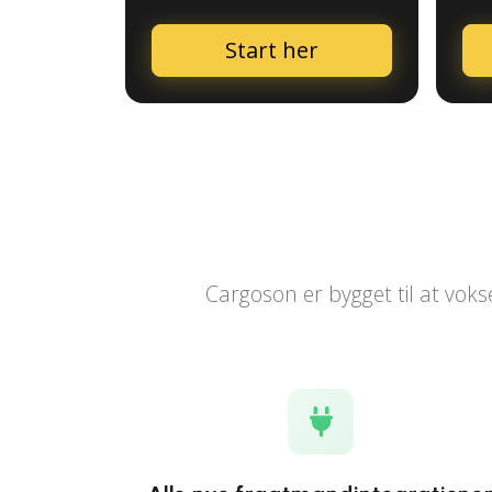
Start her
Cargoson er bygget til at voks