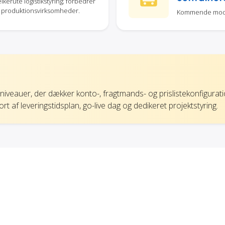
lkerute logistikstyring; forbedrer
 for produktionsvirksomheder.
Kommende modul 
iveauer, der dækker konto-, fragtmands- og prislistekonfigurat
 af leveringstidsplan, go-live dag og dedikeret projektstyring.