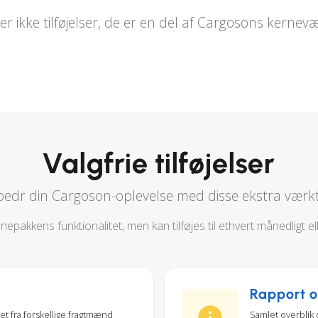
 er ikke tilføjelser, de er en del af Cargosons kernevæ
Valgfrie tilføjelser
bedr din Cargoson-oplevelse med disse ekstra værkt
epakkens funktionalitet, men kan tilføjes til ethvert månedligt e
Rapport o
tet fra forskellige fragtmænd
Samlet overblik 