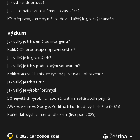
Jak vybrat dopravce?
Jak automatizovat oznámení o zásilkách?
KPI přepravy, které by měl sledovat každý logistický manažer
Výzkum
Jak velký je trh s umělou inteligencí?
Kolik CO2 produkuje dopravní sektor?
Jak velký je logistický trh?
Jak velký je trh s podnikovým softwarem?
Kolik pracovních míst ve výrobě je v USA neobsazeno?
Jak velký je trh s ERP?
Jak velký je výrobní průmysl?
50 největších výrobních společností na světě podle příjmů
AWS vs Azure vs Google: Podíl na trhu cloudových služeb (2025)
Počet datových center podle zemí (listopad 2025)
Čeština
© 2026 Cargoson.com