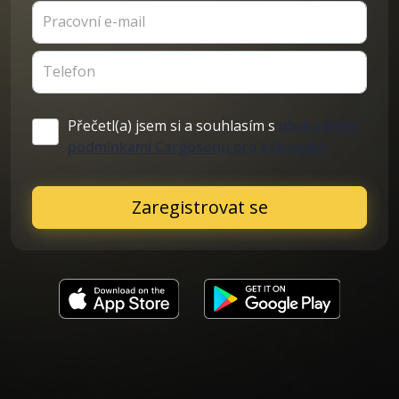
Pracovní e-mail
Telefon
Přečetl(a) jsem si a souhlasím s
obchodními
podmínkami Cargosonu pro zákazníky
Zaregistrovat se