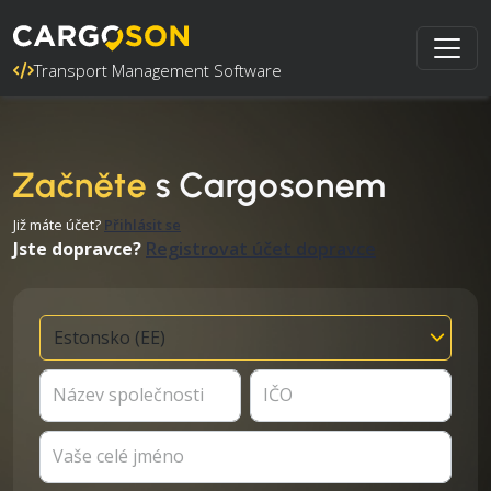
Transport Management Software
Začněte
s Cargosonem
Již máte účet?
Přihlásit se
Jste dopravce?
Registrovat účet dopravce
Název společnosti
IČO
Vaše celé jméno