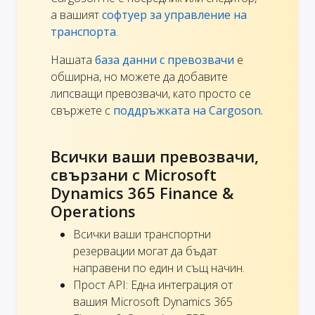
а вашият
софтуер за управление на
транспорта
.
Нашата
база данни с превозвачи
е
обширна, но можете да добавите
липсващи превозвачи, като просто се
свържете с
поддръжката на Cargoson.
Всички ваши превозвачи,
свързани с Microsoft
Dynamics 365 Finance &
Operations
Всички ваши транспортни
резервации могат да бъдат
направени по един и същ начин.
Прост API: Една интеграция от
вашия Microsoft Dynamics 365