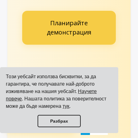
Планирайте
демонстрация
Доверен от водещи
Този уебсайт използва бисквитки, за да
Вижте повече
международни
гарантира, че получавате най-доброто
референции
марки
изживяване на нашия уебсайт.
Научете
повече
. Нашата политика за поверителност
може да бъде намерена
тук
.
Преглед на всички интеграции
Разбрах
Преглед на всички превозвачи