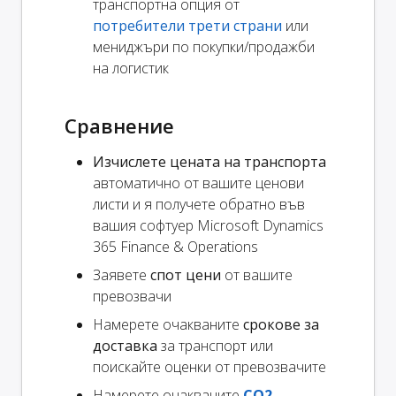
транспортна опция от
потребители трети страни
или
мениджъри по покупки/продажби
на логистик
Сравнение
Изчислете цената на транспорта
автоматично от вашите ценови
листи и я получете обратно във
вашия софтуер Microsoft Dynamics
365 Finance & Operations
Заявете
спот цени
от вашите
превозвачи
Намерете очакваните
срокове за
доставка
за транспорт или
поискайте оценки от превозвачите
Намерете очакваните
CO2