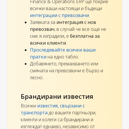
Finance & Operations ERP ще покрие
всички ваши настоящи и бъдещи
интеграции с превозвачи
.
Заявката за
интеграция с нов
превозвач
, в случай че все още не
сме я изградили, е
безплатна за
всички клиенти
.
Проследявайте всички ваши
пратки
на едно табло.
Добавянето, премахването или
смяната на превозвачи е бързо и
лесно.
Брандирани известия
Всички
известия, свързани с
транспорта
до вашите партньори,
клиенти и колеги са брандирани и
изглеждат еднакво, независимо от