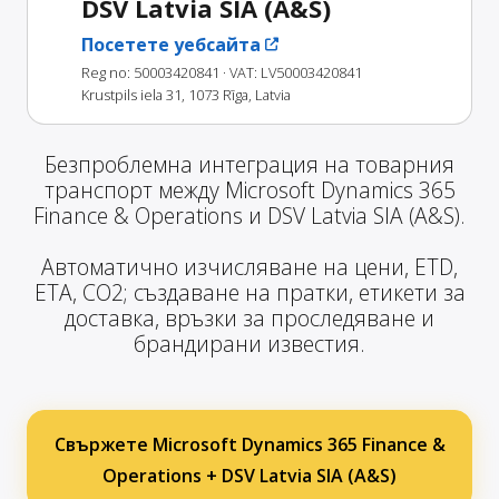
DSV Latvia SIA (A&S)
Посетете уебсайта
Reg no: 50003420841
· VAT: LV50003420841
Krustpils iela 31, 1073 Rīga, Latvia
Безпроблемна интеграция на товарния
транспорт между Microsoft Dynamics 365
Finance & Operations и DSV Latvia SIA (A&S).
Автоматично изчисляване на цени, ETD,
ETA, CO2; създаване на пратки, етикети за
доставка, връзки за проследяване и
брандирани известия.
Свържете Microsoft Dynamics 365 Finance &
Operations + DSV Latvia SIA (A&S)