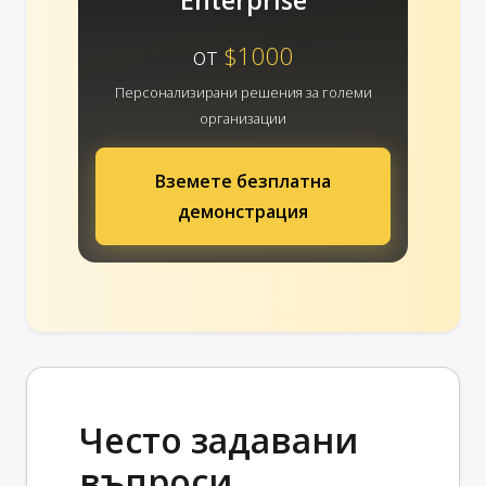
Enterprise
от
$1000
Персонализирани решения за големи
организации
Вземете безплатна
демонстрация
Често задавани
въпроси