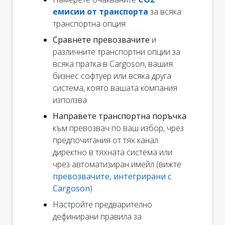
емисии от транспорта
за всяка
транспортна опция
Сравнете превозвачите
и
различните транспортни опции за
всяка пратка в Cargoson, вашия
бизнес софтуер или всяка друга
система, която вашата компания
използва
Направете транспортна поръчка
към превозвач по ваш избор, чрез
предпочитания от тях канал:
директно в тяхната система или
чрез автоматизиран имейл (вижте
превозвачите, интегрирани с
Cargoson
)
Настройте предварително
дефинирани правила за