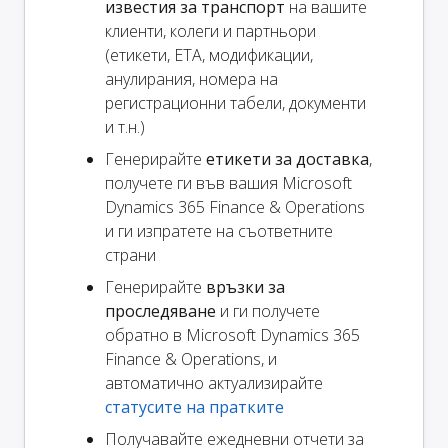
известия за транспорт
на вашите
клиенти, колеги и партньори
(етикети, ETA, модификации,
анулирания, номера на
регистрационни табели, документи
и т.н.)
Генерирайте
етикети за доставка
,
получете ги във вашия Microsoft
Dynamics 365 Finance & Operations
и ги изпратете на съответните
страни
Генерирайте
връзки за
проследяване
и ги получете
обратно в Microsoft Dynamics 365
Finance & Operations, и
автоматично актуализирайте
статусите на пратките
Получавайте ежедневни отчети за