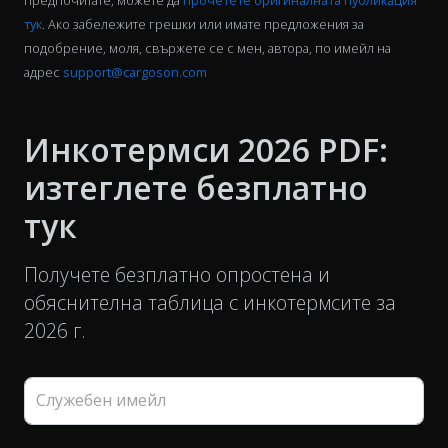
тук
. Ако забележите грешки или имате предложения за
подобрение, моля, свържете се с мен, автора, по имейл на
адрес
support@cargoson.com
Инкотермси 2026 PDF:
изтеглете безплатно
тук
Получете безплатно опростена и
обяснителна таблица с инкотермсите за
2026 г.
Служебен имейл