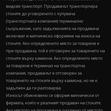
видове транспорт. Продавачът транспортира
стоките до уговореното с купувача
(транспортната компания) терминално
съоръжение, като задълженията на продавача
включват и митническо оформяне на износа на
стоките. Ако определеното място за товарене е
при продавача, той е отговорен за товаренето на
стоките върху камиона. Ако определеното място
за товарене е терминал на транспортна
компания, продавачът е отговорен за
товаренето на стоките върху камиона, но не е
задължен да ги разтоварва.
Износът обикновено се оформя митнически от
фирмата, която е реалният продавач на стоките.
Ако мястото на продавача е различно от мястото