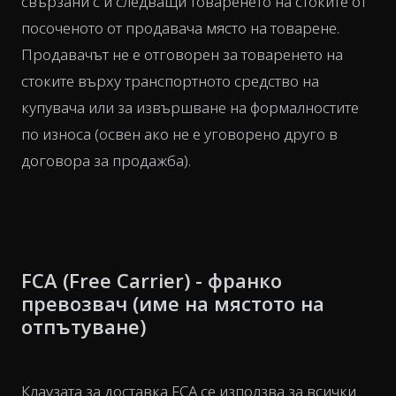
свързани с и следващи товаренето на стоките от
посоченото от продавача място на товарене.
Продавачът не е отговорен за товаренето на
стоките върху транспортното средство на
купувача или за извършване на формалностите
по износа (освен ако не е уговорено друго в
договора за продажба).
FCA (Free Carrier) - франко
превозвач (име на мястото на
отпътуване)
Клаузата за доставка FCA се използва за всички