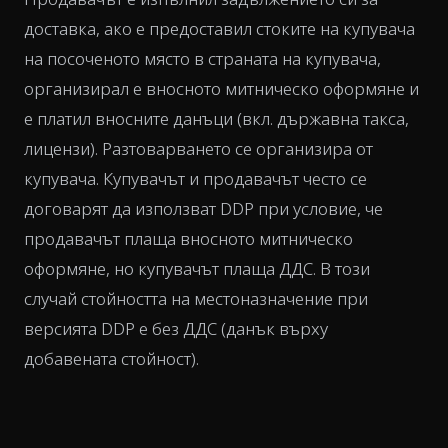
доставка, ако е предоставил стоките на купувача
на посоченото място в страната на купувача,
организирал е вносното митническо оформяне и
е платил вносните данъци (вкл. държавна такса,
лицензи). Разтоварването се организира от
купувача. Купувачът и продавачът често се
договарят да използват DDP при условие, че
продавачът плаща вносното митническо
оформяне, но купувачът плаща ДДС. В този
случай стойността на местоназначение при
версията DDP е без ДДС (данък върху
добавената стойност).