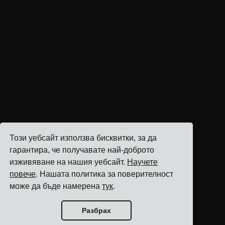
Този уебсайт използва бисквитки, за да
гарантира, че получавате най-доброто
изживяване на нашия уебсайт.
Научете
повече
. Нашата политика за поверителност
може да бъде намерена
тук
.
Разбрах