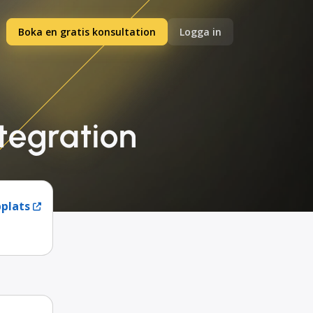
Boka en gratis konsultation
Logga in
tegration
plats