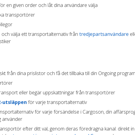
ör en given order och låt dina användare välja
ika transportörer
llegor
 och välja ett transportalternativ från
tredjepartsanvändare
ell
stiker
t från dina prislistor och få det tillbaka till din Ongoing progra
rtörer
ransport eller begär uppskattningar från transportörer
2-utsläppen
för varje transportalternativ
ansportalternativ för varje försändelse i Cargoson, din affärspr
ag använder
transportör efter ditt val, genom deras föredragna kanal: direkt in