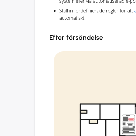
system eller via automatiserad e-po
Ställ in fördefinierade regler för att
automatiskt
Efter försändelse