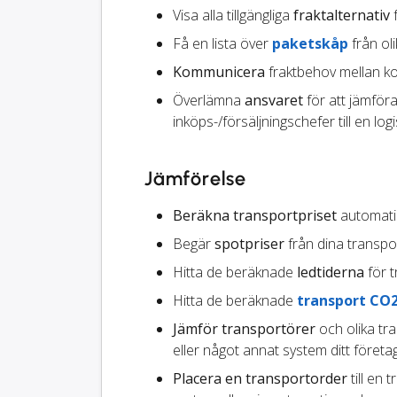
Visa alla tillgängliga
fraktalternativ
f
Få en lista över
paketskåp
från ol
Kommunicera
fraktbehov mellan ko
Överlämna
ansvaret
för att jämföra
inköps-/försäljningschefer till en logi
Jämförelse
Beräkna transportpriset
automatisk
Begär
spotpriser
från dina transpo
Hitta de beräknade
ledtiderna
för t
Hitta de beräknade
transport CO
Jämför transportörer
och olika tr
eller något annat system ditt föret
Placera en transportorder
till en 