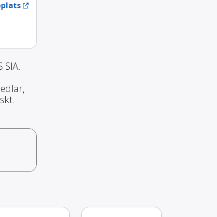
plats
 SIA.
edlar,
skt.