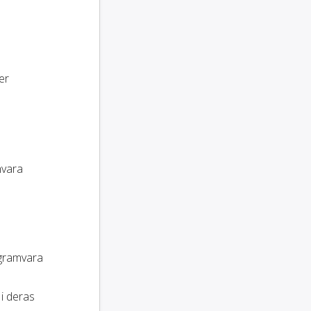
er
mvara
ogramvara
 i deras