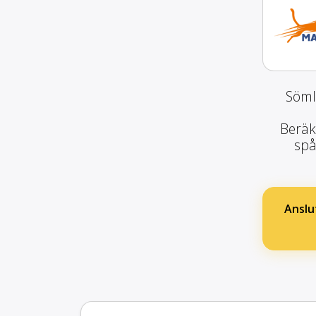
Söml
Beräk
spå
Ansl