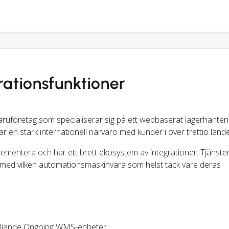
ationsfunktioner
uföretag som specialiserar sig på ett webbaserat lagerhanter
ar en stark internationell närvaro med kunder i över trettio lände
lementera och har ett brett ekosystem av integrationer. Tjänste
med vilken automationsmaskinvara som helst tack vare deras
följande Ongoing WMS-enheter: