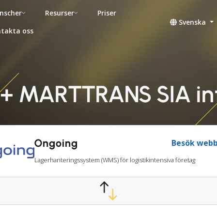
nscher
Resurser
Priser
Svenska
takta oss
+ MARTTRANS SIA in
Ongoing
Besök webb
Lagerhanteringssystem (WMS) för logistikintensiva företag