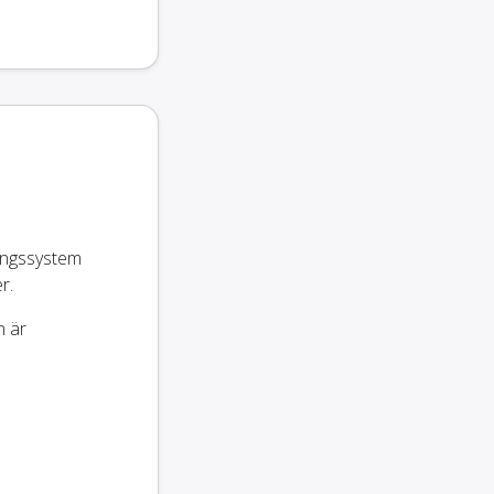
ingssystem
r.
n är