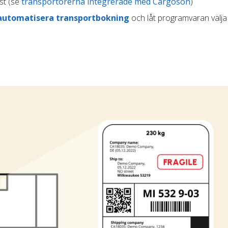
st (se
transportörerna integrerade med Cargoson
)
automatisera transportbokning
och låt programvaran välja