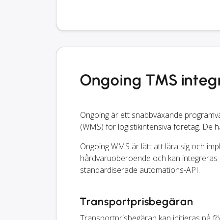
Ongoing TMS integr
Ongoing är ett snabbväxande programvar
(WMS) för logistikintensiva företag. De h
Ongoing WMS är lätt att lära sig och imp
hårdvaruoberoende och kan integreras 
standardiserade automations-API.
Transportprisbegäran
Transportprisbegäran kan initieras på 