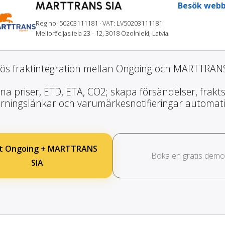
MARTTRANS SIA
Besök webb
Reg no: 50203111181
· VAT: LV50203111181
Meliorācijas iela 23 - 12, 3018 Ozolnieki, Latvia
ös fraktintegration mellan Ongoing och MARTTRANS
na priser, ETD, ETA, CO2; skapa försändelser, frakts
rningslänkar och varumärkesnotifieringar automati
ut Ongoing + MARTTRANS
Boka en gratis demo
SIA