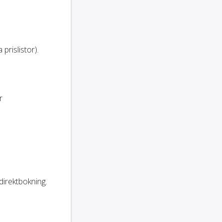
prislistor).
r
direktbokning.