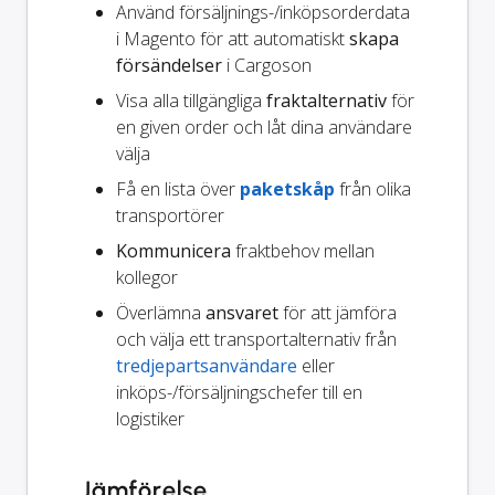
Använd försäljnings-/inköpsorderdata
i Magento för att automatiskt
skapa
försändelser
i Cargoson
Visa alla tillgängliga
fraktalternativ
för
en given order och låt dina användare
välja
Få en lista över
paketskåp
från olika
transportörer
Kommunicera
fraktbehov mellan
kollegor
Överlämna
ansvaret
för att jämföra
och välja ett transportalternativ från
tredjepartsanvändare
eller
inköps-/försäljningschefer till en
logistiker
Jämförelse