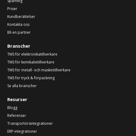
Spårning
Priser
Kundberättelser
Kontakta oss
Bli en partner
Branscher
TMS för elektronikatillverkare
TMS för kemikalietillverkare
TMS för metall- och maskintillverkare
TMS för tryck & förpackning
Se alla branscher
Resurser
Blogg
Referenser
Transportörsintegrationer
ERP-integrationer