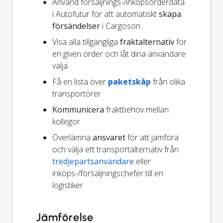
Använd försäljnings-/inköpsorderdata
i Autofutur för att automatiskt
skapa
försändelser
i Cargoson
Visa alla tillgängliga
fraktalternativ
för
en given order och låt dina användare
välja
Få en lista över
paketskåp
från olika
transportörer
Kommunicera
fraktbehov mellan
kollegor
Överlämna
ansvaret
för att jämföra
och välja ett transportalternativ från
tredjepartsanvändare
eller
inköps-/försäljningschefer till en
logistiker
Jämförelse