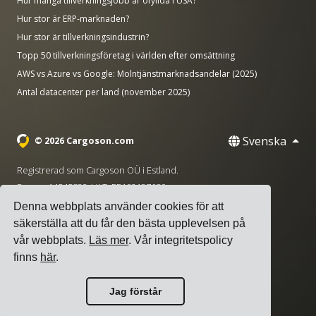
Hur många tillverkningsjobb är ofyllda i USA?
Hur stor är ERP-marknaden?
Hur stor är tillverkningsindustrin?
Topp 50 tillverkningsföretag i världen efter omsättning
AWS vs Azure vs Google: Molntjänstmarknadsandelar (2025)
Antal datacenter per land (november 2025)
Svenska
© 2026 Cargoson.com
Registrerad som Cargoson OÜ i Estland.
Reg nr: 14545832. VAT: EE102137680.
Denna webbplats använder cookies för att
Huvudkontor: Pärnu mnt. 141, 11314 Tallinn, Estland
säkerställa att du får den bästa upplevelsen på
·
+372 5555 0028
hello@cargoson.com
vår webbplats.
Läs mer
. Vår integritetspolicy
finns
här
.
Användarvillkor
|
Integritetspolicy
|
Cookiepolicy
Jag förstår