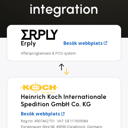
integration
Erply
Besök webbplats
Affärsprogramvara & POS-system
Heinrich Koch Internationale
Spedition GmbH Co. KG
Besök webbplats
Reg no: 49074A2751
· VAT: DE117659584
Fürstenauer Weg 68, 49090 Osnabrück, Germany