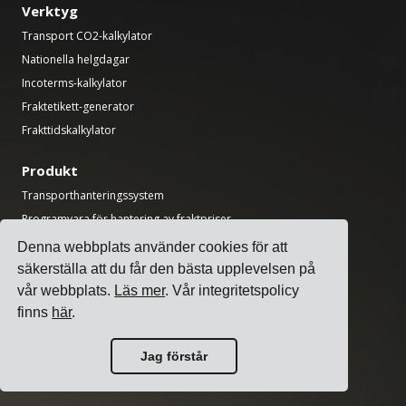
Verktyg
Transport CO2-kalkylator
Nationella helgdagar
Incoterms-kalkylator
Fraktetikett-generator
Frakttidskalkylator
Produkt
Transporthanteringssystem
Programvara för hantering av fraktpriser
Programvara för hantering av frakttillägg
Denna webbplats använder cookies för att
Programvara för transportörsintegration
säkerställa att du får den bästa upplevelsen på
Programvara för frakthantering
vår webbplats.
Läs mer
. Vår integritetspolicy
finns
här
.
Programvara för flera transportörer
API för frakt med flera transportörer
Jag förstår
Programvara för lastkajs-schemaläggning
Programvara för logistikavdelningar