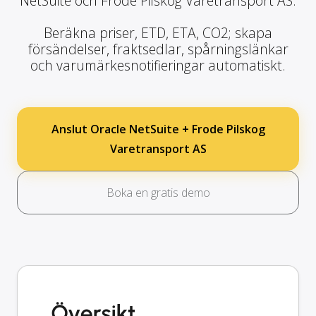
NetSuite och Frode Pilskog Varetransport AS.
Beräkna priser, ETD, ETA, CO2; skapa
försändelser, fraktsedlar, spårningslänkar
och varumärkesnotifieringar automatiskt.
Anslut Oracle NetSuite + Frode Pilskog
Varetransport AS
Boka en gratis demo
Översikt