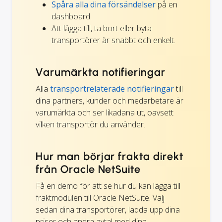
Spåra alla dina försändelser
på en
dashboard.
Att lägga till, ta bort eller byta
transportörer är snabbt och enkelt.
Varumärkta notifieringar
Alla
transportrelaterade notifieringar
till
dina partners, kunder och medarbetare är
varumärkta och ser likadana ut, oavsett
vilken transportör du använder.
Hur man börjar frakta direkt
från Oracle NetSuite
Få en demo för att se hur du kan lägga till
fraktmodulen till Oracle NetSuite. Välj
sedan dina transportörer, ladda upp dina
priser och andra avtal med dina